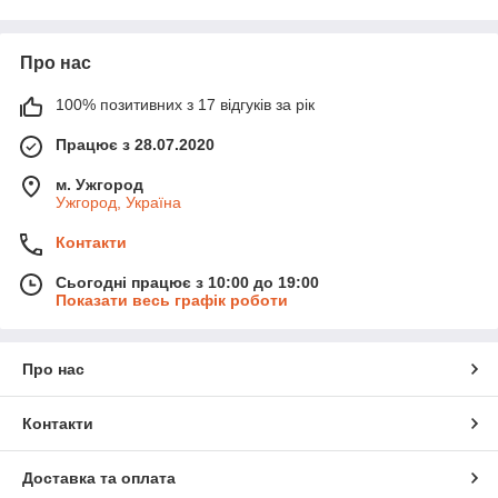
Про нас
100% позитивних з 17 відгуків за рік
Працює з 28.07.2020
м. Ужгород
Ужгород, Україна
Контакти
Сьогодні працює з 10:00 до 19:00
Навушники hi-fi hi-end також мають високоякісну конструкцію
Показати весь графік роботи
з використанням найкращих матеріалів, що забезпечує
довговічність і надійність у роботі. Крім того, вони мають різні
розміри та форми, що дає змогу підібрати найбільш
Про нас
комфортну модель для кожного користувача.
Контакти
За типом конструкції бувають:
Вставні. Їх ще називають «вкладишками».
Доставка та оплата
Найпростіший і найпоширеніший тип навушників.