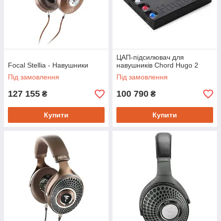
ЦАП-підсилювач для
Focal Stellia - Навушники
навушників Chord Hugo 2
Під замовлення
Під замовлення
127 155
100 790
₴
₴
Купити
Купити