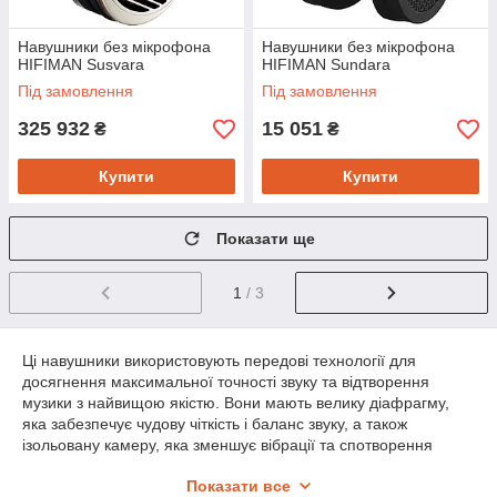
Навушники без мікрофона
Навушники без мікрофона
HIFIMAN Susvara
HIFIMAN Sundara
Під замовлення
Під замовлення
325 932
15 051
₴
₴
Купити
Купити
Показати ще
1
/ 3
Ці навушники використовують передові технології для
досягнення максимальної точності звуку та відтворення
музики з найвищою якістю. Вони мають велику діафрагму,
яка забезпечує чудову чіткість і баланс звуку, а також
ізольовану камеру, яка зменшує вібрації та спотворення
звуку.
Показати все