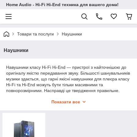
Home Audio - Hi-Fi Hi-End техника для вашего дома!
Товари та послуги
Наушники
Наушники
Навушники класу Hi-Fi Hi-End — пристрої з найточнішою до
оригіналу якістю передавання звуку. Більшості шанувальників
музики здається, що гарні якісні навушники для плеєра класу
Hi-Fi та Hi-End можуть бути тільки масивними та
повнорозмірними. Насправді це твердження правильне.
Навіть звичайні вкладки можуть бути виготовлені так якісно та
Показати все
добротно, що анітрохи не поступляться ні в рівні звуку, ні у
вишуканості дизайну. Для повнішого розуміння, які навушники
ідеально підійдуть саме вам, варто розглянути різні їх типи за
основними параметрами.