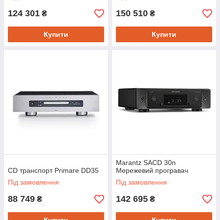
124 301
150 510
₴
₴
Купити
Купити
Marantz SACD 30n
CD транспорт Primare DD35
Мережевий програвач
Під замовлення
Під замовлення
88 749
142 695
₴
₴