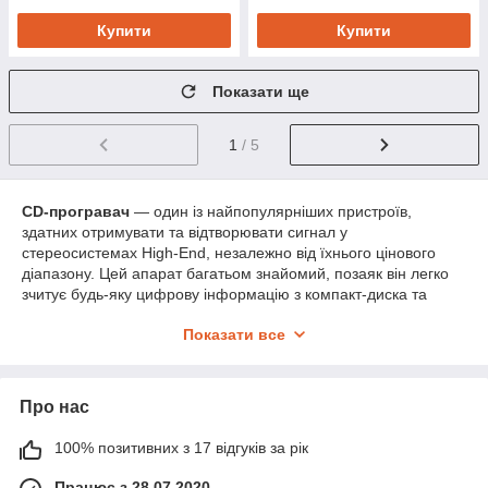
Купити
Купити
Показати ще
1
/ 5
CD-програвач
— один із найпопулярніших пристроїв,
здатних отримувати та відтворювати сигнал у
стереосистемах High-End, незалежно від їхнього цінового
діапазону. Цей апарат багатьом знайомий, позаяк він легко
зчитує будь-яку цифрову інформацію з компакт-диска та
декодує її. Цікаво, що саме цей невеликий пристрій не
Показати все
втрачає колишньої популярності ось уже понад 15 років.
Сьогодні можна натрапити на класичні програвачі, що
являють собою щось одноблокове обладнання, яке чудово
Про нас
поєднує потрібні функціональні вузли під час під'єднання
пристрою до підсилювача. CD програвач складніших
моделей можуть складатися відразу з декількох блоків і
100% позитивних з 17 відгуків за рік
містять ЦАП (цифровий аналоговий перетворювач) і CD-
Працює з 28.07.2020