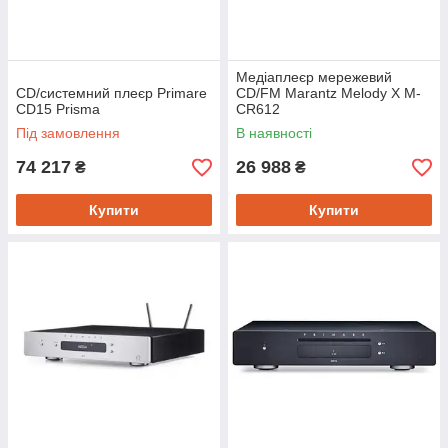
Медіаплеєр мережевий
CD/системний плеєр Primare
CD/FM Marantz Melody X M-
CD15 Prisma
CR612
Під замовлення
В наявності
74 217
26 988
₴
₴
Купити
Купити