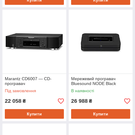
Купити
Купити
Marantz CD6007 — CD-
Мережевий програвач
програвач
Bluesound NODE Black
Під замовлення
В наявності
22 058
26 988
₴
₴
Купити
Купити