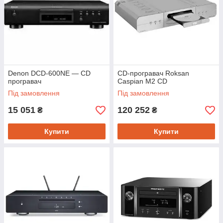
Denon DCD-600NE — CD
CD-програвач Roksan
програвач
Caspian M2 CD
Під замовлення
Під замовлення
15 051
120 252
₴
₴
Купити
Купити