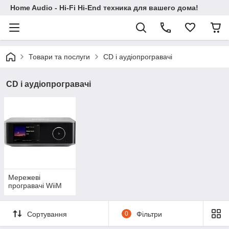
Home Audio - Hi-Fi Hi-End техника для вашего дома!
Товари та послуги
CD і аудіопрогравачі
CD і аудіопрогравачі
Мережеві
програвачі WiiM
Сортування
0
Фільтри