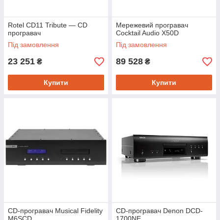
Rotel CD11 Tribute — CD
Мережевий програвач
програвач
Cocktail Audio X50D
Під замовлення
Під замовлення
23 251
89 528
₴
₴
Купити
Купити
CD-програвач Musical Fidelity
CD-програвач Denon DCD-
M6SCD
1700NE