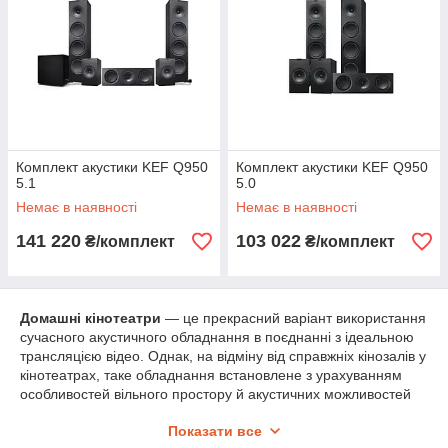
Комплект акустики KEF Q950
Комплект акустики KEF Q950
5.1
5.0
Немає в наявності
Немає в наявності
141 220
103 022
₴/комплект
₴/комплект
Домашні кінотеатри
— це прекрасний варіант використання
сучасного акустичного обладнання в поєднанні з ідеальною
трансляцією відео. Однак, на відміну від справжніх кінозалів у
кінотеатрах, таке обладнання встановлене з урахуванням
особливостей вільного простору й акустичних можливостей
житлового приміщення. Добитися ідеального звучання від
Показати все
встановленої акустичної системи можна лише за умови