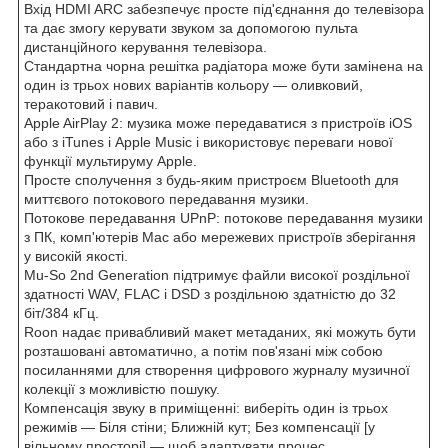
Вхід HDMI ARC забезпечує просте під'єднання до телевізора
та дає змогу керувати звуком за допомогою пульта
дистанційного керування телевізора.
Стандартна чорна решітка радіатора може бути замінена на
один із трьох нових варіантів кольору — оливковий,
теракотовий і павич.
Apple AirPlay 2: музика може передаватися з пристроїв iOS
або з iTunes і Apple Music і використовує переваги нової
функції мультируму Apple.
Просте сполучення з будь-яким пристроєм Bluetooth для
миттєвого потокового передавання музики.
Потокове передавання UPnP: потокове передавання музики
з ПК, комп'ютерів Mac або мережевих пристроїв зберігання
у високій якості.
Mu-So 2nd Generation підтримує файли високої роздільної
здатності WAV, FLAC і DSD з роздільною здатністю до 32
біт/384 кГц.
Roon надає привабливий макет метаданих, які можуть бути
розташовані автоматично, а потім пов'язані між собою
посиланнями для створення цифрового журналу музичної
колекції з можливістю пошуку.
Компенсація звуку в приміщенні: виберіть один із трьох
режимів — Біля стіни; Ближній кут; Без компенсації [у
вільному просторі] — щоб адаптувати процес