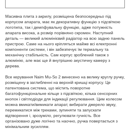
Масивна плита з акрилу, розміщена безпосередньо під
корпусом апарата, має як декоративну функцію з підсвіткою
логотипа, так і демпфувальну функцію, адже потужність
апарата висока, а розмір порівняно скромен. Наступний
деталь — великий алюмінієвий радіатор на всю задню панель
пристрою. Саме на нього кріпляться майже всі електронні
компоненти системи, і він забезпечує їм термальну та
механічну стабільність. Сам корпус зроблений також з
алюмінію, але має ще й внутрішню акустичну камеру з
дерева.
Все керування Naim Mu-So 2 винесено на велику круглу ручку,
розміщену в заглибленні на верхній кришці корпусу. Це
патентована система, що містить поворотне
багатофункціональне кільце з підсвіткою, кілька сенсорних
кнопок і світлодіоди для індикації регулювання. Цим колесом
можна вмикати/вимикати апарат, вибирати джерело звуку,
перемикатися між треками, зупиняти та запускати
відтворення і, зрозуміло, регулювати гучність. Все
організовано дуже логічно та наочно, ручка повертається з
мінімальним зусиллям.