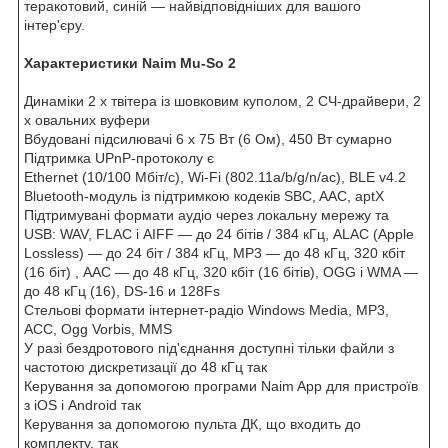
теракотовий, синій — найвідповідніших для вашого
інтер'єру.
Характеристики Naim Mu-So 2
Динаміки 2 х твітера із шовковим куполом, 2 СЧ-драйвери, 2
х овальних вуфери
Вбудовані підсилювачі 6 x 75 Вт (6 Ом), 450 Вт сумарно
Підтримка UPnP-протоколу є
Ethernet (10/100 Мбіт/с), Wi-Fi (802.11a/b/g/n/ac), BLE v4.2
Bluetooth-модуль із підтримкою кодеків SBC, AAC, aptX
Підтримувані формати аудіо через локальну мережу та
USB: WAV, FLAC і AIFF — до 24 бітів / 384 кГц, ALAC (Apple
Lossless) — до 24 біт / 384 кГц, MP3 — до 48 кГц, 320 кбіт
(16 біт) , AAC — до 48 кГц, 320 кбіт (16 бітів), OGG і WMA —
до 48 кГц (16), DS-16 и 128Fs
Стельові формати інтернет-радіо Windows Media, MP3,
ACC, Ogg Vorbis, MMS
У разі бездротового під'єднання доступні тільки файли з
частотою дискретизації до 48 кГц так
Керування за допомогою програми Naim App для пристроїв
з iOS і Android так
Керування за допомогою пульта ДК, що входить до
комплекту, так