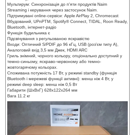
Мультирум: Синхронізація до п'яти продуктів Naim
Streaming і керування через застосунок Naim.
Підтримувані online-сервіси: Apple AirPlay 2, Chromecast
Вбудований, UPnPTM, Spotify® Connect, TIDAL, Roon Ready,
Bluetooth, інтернет-радіо
Функція будильника є
Підсвічування з регульованою яскравістю
Входи: Оптичний S/PDIF до 96 кГц, USB (роз'єм типу A),
Аналоговий вхід 3,5 мм Джек, HDMI ARC
Гриль знімний, чорного кольору, опціонально доступний у
темно-синьому, яскраво-червоному або темно-
жовтогарячому кольорах.
Споживана потужність 17 Вт, у режимі standby (функція
Bluetooth і мережеві функції активні): менш ніж 4 Вт, у
режимі deep sleep: менш ніж 0,5 Вт
Габарити (ШхВхГ) 628х122х264 мм
Вага 11.2 кг