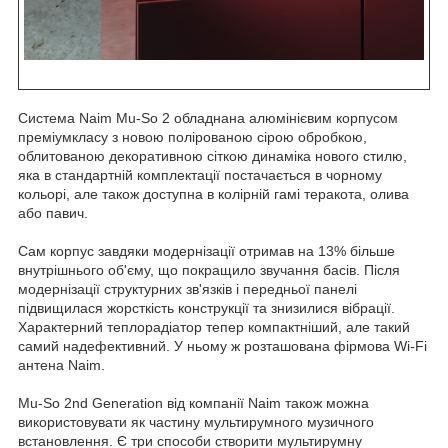
Система Naim Mu-So 2 обладнана алюмінієвим корпусом
преміумкласу з новою полірованою сірою обробкою,
облитованою декоративною сіткою динаміка нового стилю,
яка в стандартній комплектації постачається в чорному
кольорі, але також доступна в колірній гамі теракота, олива
або павич.
Сам корпус завдяки модернізації отримав на 13% більше
внутрішнього об'єму, що покращило звучання басів. Після
модернізації структурних зв'язків і передньої панелі
підвищилася жорсткість конструкції та знизилися вібрації.
Характерний теплорадіатор тепер компактніший, але такий
самий надефективний. У ньому ж розташована фірмова Wi-Fi
антена Naim.
Mu-So 2nd Generation від компанії Naim також можна
використовувати як частину мультирумного музичного
встановлення. Є три способи створити мультирумну