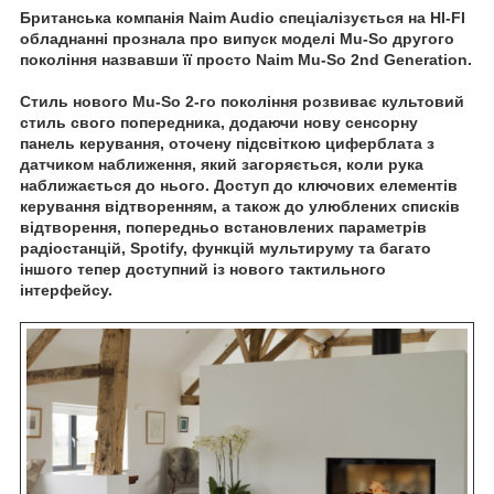
Британська компанія Naim Audio спеціалізується на HI-FI
обладнанні прознала про випуск моделі Mu-So другого
покоління назвавши її просто Naim Mu-So 2nd Generation.
Стиль нового Mu-So 2-го покоління розвиває культовий
стиль свого попередника, додаючи нову сенсорну
панель керування, оточену підсвіткою циферблата з
датчиком наближення, який загоряється, коли рука
наближається до нього. Доступ до ключових елементів
керування відтворенням, а також до улюблених списків
відтворення, попередньо встановлених параметрів
радіостанцій, Spotify, функцій мультируму та багато
іншого тепер доступний із нового тактильного
інтерфейсу.