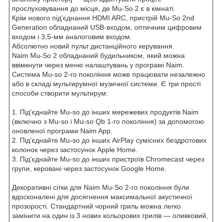
прослуховування до місця, де Mu-So 2 є в кімнаті.
Крім нового під'єднання HDMI ARC, пристрій Mu-So 2nd
Generation обладнаний USB-входом, оптичним цифровим
входом і 3,5-мм аналоговим входом.
Абсолютно новий пульт дистанційного керування.
Naim Mu-So 2 обладнаний будильником, який можна
ввімкнути через меню налаштувань у програмі Naim.
Система Mu-so 2-го покоління може працювати незалежно
або в складі мультирумної музичної системи. Є три прості
способи створити мультирум:
1. Під'єднайте Mu-so до інших мережевих продуктів Naim
(включно з Mu-so і Mu-so Qb 1-го покоління) за допомогою
оновленої програми Naim App.
2. Під'єднайте Mu-so до інших AirPlay сумісних бездротових
колонок через застосунок Apple Home.
3. Під'єднайте Mu-so до інших пристроїв Chromecast через
групи, керовані через застосунок Google Home.
Декоративні сітки для Naim Mu-So 2-го покоління були
вдосконалені для досягнення максимальної акустичної
прозорості. Стандартний чорний гриль можна легко
замінити на один із 3 нових кольорових грилів — оливковий,