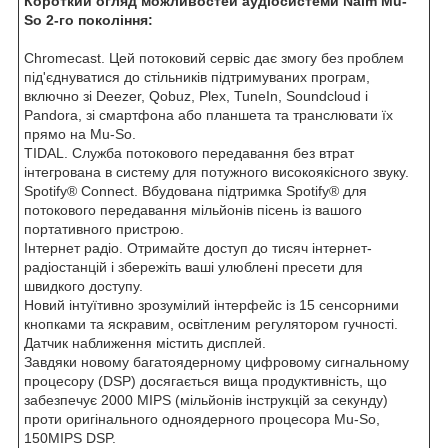
Короткий огляд можливостей аудіосистеми Naim Mu-
So 2-го покоління:
Chromecast. Цей потоковий сервіс дає змогу без проблем
під'єднуватися до стільників підтримуваних програм,
включно зі Deezer, Qobuz, Plex, TuneIn, Soundcloud і
Pandora, зі смартфона або планшета та транслювати їх
прямо на Mu-So.
TIDAL. Служба потокового передавання без втрат
інтегрована в систему для потужного високоякісного звуку.
Spotify® Connect. Вбудована підтримка Spotify® для
потокового передавання мільйонів пісень із вашого
портативного пристрою.
Інтернет радіо. Отримайте доступ до тисяч інтернет-
радіостанцій і збережіть ваші улюблені пресети для
швидкого доступу.
Новий інтуїтивно зрозумілий інтерфейс із 15 сенсорними
кнопками та яскравим, освітленим регулятором гучності.
Датчик наближення містить дисплей.
Завдяки новому багатоядерному цифровому сигнальному
процесору (DSP) досягається вища продуктивність, що
забезпечує 2000 MIPS (мільйонів інструкцій за секунду)
проти оригінального одноядерного процесора Mu-So,
150MIPS DSP.