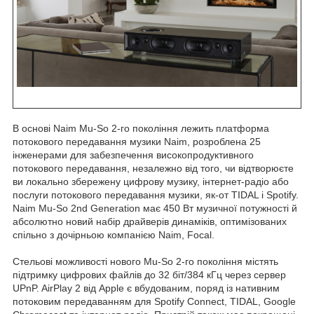
В основі Naim Mu-So 2-го покоління лежить платформа
потокового передавання музики Naim, розроблена 25
інженерами для забезпечення високопродуктивного
потокового передавання, незалежно від того, чи відтворюєте
ви локально збережену цифрову музику, інтернет-радіо або
послуги потокового передавання музики, як-от TIDAL і Spotify.
Naim Mu-So 2nd Generation має 450 Вт музичної потужності й
абсолютно новий набір драйверів динаміків, оптимізованих
спільно з дочірньою компанією Naim, Focal.
Стельові можливості нового Mu-So 2-го покоління містять
підтримку цифрових файлів до 32 біт/384 кГц через сервер
UPnP. AirPlay 2 від Apple є вбудованим, поряд із нативним
потоковим передаванням для Spotify Connect, TIDAL, Google