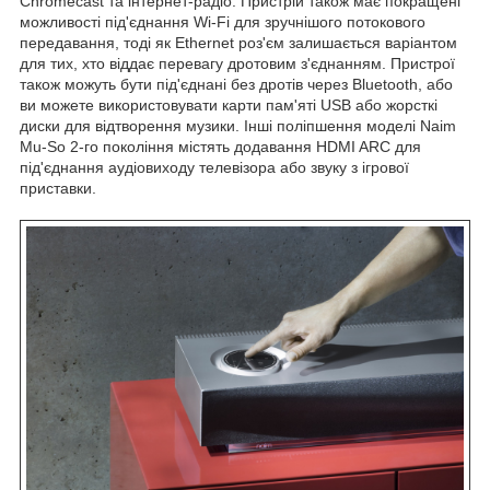
Chromecast та інтернет-радіо. Пристрій також має покращені
можливості під'єднання Wi-Fi для зручнішого потокового
передавання, тоді як Ethernet роз'єм залишається варіантом
для тих, хто віддає перевагу дротовим з'єднанням. Пристрої
також можуть бути під'єднані без дротів через Bluetooth, або
ви можете використовувати карти пам'яті USB або жорсткі
диски для відтворення музики. Інші поліпшення моделі Naim
Mu-So 2-го покоління містять додавання HDMI ARC для
під'єднання аудіовиходу телевізора або звуку з ігрової
приставки.