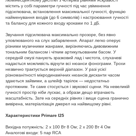
містить у собі параметри гучності під час увімкнення
підсилювача, встановлення максимальної гучності, функцію
найменування входів (до 6 символів) і настроювання гучності
та балансу для кожного входу кроками по 1 дБ.
Звучання підсилювача максимально прозоре, без явно
уловлюваного на слух забарвлення. Апарат легко оперує
різними музичними жанрами, вирізняючись дивовижним
тональним балансом і чітким артикульованим басом. У
середній смузі панують зразковий лад і чистота, слухачеві
надається можливість відчути всі нюанси фонограми. Трохи
незвично трактується верхній діапазон. У разі усієї
різноманітності мікродинамічних нюансів дисканти часом
здаються зайвими, а шлейф тарілок — недостатньо
протяжним. Те саме стосується і звукової сцени. На невеликій
гучності простір ніби лускає, а образи дещо втрачають
масштабність. Зате на середніх рівнях і вище сцена гранично
вивірена, матеріалізація джерел на найвищому рівні.
Характеристики Primare I25
Вихідна потужність: 2 x 100 Вт 8 Ом; 2 x 200 Вт 4 Ом
Аналогові входи: 5 пар RCA