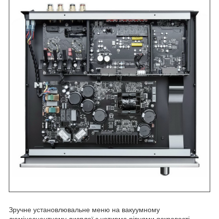
Зручне установлювальне меню на вакуумному
люмінесцентному дисплеї з чотирма рівнями яскравості