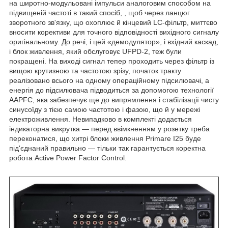
на широтно-модульовані імпульси аналоговим способом на
підвищеній частоті в такий спосіб, , щоб через ланцюг
зворотного зв'язку, що охоплює й кінцевий LC-фільтр, миттєво
вносити корективи для точного відповідності вихідного сигналу
оригінальному. До речі, і цей «демодулятор», і вхідний каскад,
і блок живлення, який обслуговує UFPD-2, теж були
покращені. На виході сигнал тепер проходить через фільтр із
вищою крутизною та частотою зрізу, початок тракту
реалізовано всього на одному операційному підсилювачі, а
енергія до підсилювача підводиться за допомогою технології
AAPFC, яка забезпечує ще до випрямлення і стабілізації чисту
синусоїду з тією самою частотою і фазою, що й у мережі
електроживлення. Невипадково в комплекті додається
індикаторна викрутка — перед ввімкненням у розетку треба
переконатися, що хитрі блоки живлення Primare I25 буде
під'єднаний правильно — тільки так гарантується коректна
робота Active Power Factor Control.