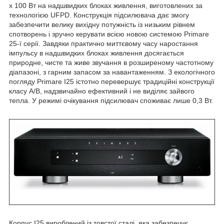
х 100 Вт на надшвидких блоках живлення, виготовлених за
технологією UFPD. Конструкція підсилювача дає змогу
забезпечити велику вихідну потужність із низьким рівнем
спотворень і зручно керувати всією новою системою Primare
25-ї серії. Завдяки практично миттєвому часу наростання
імпульсу в надшвидких блоках живлення досягається
природне, чисте та живе звучання в розширеному частотному
діапазоні, з гарним запасом за навантаженням. З екологічного
погляду Primare I25 істотно перевершує традиційні конструкції
класу А/В, надзвичайно ефективний і не виділяє зайвого
тепла. У режимі очікування підсилювач споживає лише 0,3 Вт.
Корпус I25 вироблений із товстої сталі, яка забезпечує