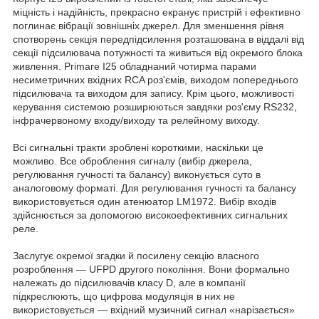
міцність і надійність, прекрасно екранує пристрій і ефективно
поглинає вібрації зовнішніх джерел. Для зменшення рівня
спотворень секція передпідсилення розташована в віддалі від
секції підсилювача потужності та живиться від окремого блока
живлення. Primare I25 обладнаний чотирма парами
несиметричних вхідних RCA роз'ємів, виходом попереднього
підсилювача та виходом для запису. Крім цього, можливості
керування системою розширюються завдяки роз'єму RS232,
інфрачервоному входу/виходу та релейному виходу.
Всі сигнальні тракти зроблені короткими, наскільки це
можливо. Все оброблення сигналу (вибір джерела,
регулювання гучності та балансу) виконується суто в
аналоговому форматі. Для регулювання гучності та балансу
використовується один атенюатор LM1972. Вибір входів
здійснюється за допомогою високоефективних сигнальних
реле.
Заслугує окремої згадки й посилену секцію власного
розроблення — UFPD другого покоління. Вони формально
належать до підсилювачів класу D, але в компанії
підкреслюють, що цифрова модуляція в них не
використовується — вхідний музичний сигнал «нарізається»