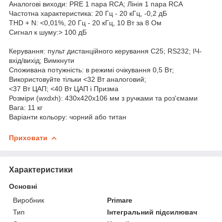
Аналогові виходи: PRE 1 пара RCA; Лінія 1 пара RCA
Частотна характеристика: 20 Гц - 20 кГц, -0,2 дБ
THD + N: <0,01%, 20 Гц - 20 кГц, 10 Вт за 8 Ом
Сигнал к шуму:> 100 дБ
Керування: пульт дистанційного керування C25; RS232; ІЧ-
вхід/вихід; Вимкнути
Споживана потужність: в режимі очікування 0,5 Вт;
Використовуйте тільки <32 Вт аналоговий;
<37 Вт ЦАП; <40 Вт ЦАП і Призма
Розміри (wxdxh): 430x420x106 мм з ручками та роз'ємами
Вага: 11 кг
Варіанти кольору: чорний або титан
Приховати
Характеристики
Основні
Виробник
Primare
Тип
Інтегральний підсилювач