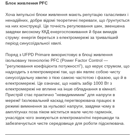
Блок живлення PFC
Хоча імпульсні блоки живлення мають репутацію галасливих і
ненадійних, добре відомі теоретичні переваги, що ґрунтується
на них конструкції. Це точність регулювання шин, зменшена
завдяки високому ККД енергоспоживання й брак викидів
струму: енергія береться з електромережі за триваліший
період синусоїдальної хвилі.
Поряд з UFPD Primare використовує в блоці живлення
ізольовану технологію PFC (Power Factor Control —
"регулювання коефіцієнта потужності"), що керує струмом, що
надходить з електромережі так, що він являє собою чисту
синусоїдальну хвилю з тією самою частотою і фазою, що й в
електромережі. Це означає, що навіть забір 1000 Вт з
електромережі не вплине на інше обладнання в кімнаті.
Пристрій стає практично "невидимимим" для напруги в
мережі! Ізолювальний каскад перетворювача працює в
режимі вимкнення за нульової напруги, завдяки чому в
амплітунах поза піком міститься мале число гармонік,
унаслідок чого знижуються електромагнітні перешкоди та
забезпечується чисте середовище для роботи підсилювача.