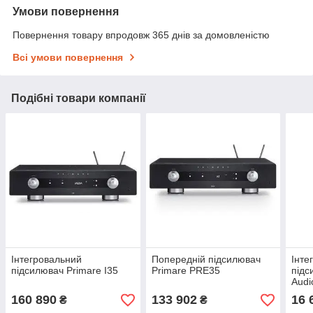
Умови повернення
Повернення товару впродовж 365 днів за домовленістю
Всі умови повернення
Подібні товари компанії
Інтегровальний
Попередній підсилювач
Інте
підсилювач Primare I35
Primare PRE35
підс
Audi
160 890
133 902
16 
₴
₴