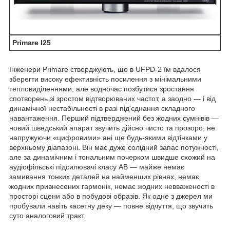
Primare I25
Інженери Primare стверджують, що в UFPD-2 їм вдалося
зберегти високу ефективність посилення з мінімальними
тепловиділеннями, але водночас позбутися зростання
спотворень зі зростом відтворюваних частот, а заодно — і від
динамічної нестабільності в разі під'єднання складного
навантаження. Перший підтверджений без жодних сумнівів —
новий шведський апарат звучить дійсно чисто та прозоро, не
напружуючи «цифровими» ані ще будь-якими відтінками у
верхньому діапазоні. Він має дуже солідний запас потужності,
але за динамічним і тональним почерком швидше схожий на
аудіофільські підсилювачі класу AB — майже немає
замивання тонких деталей на найменших рівнях, немає
жодних привнесених гармонік, немає жодних невваженості в
просторі сцени або в побудові образів. Як одне з джерел ми
пробували навіть касетну деку — повне відчуття, що звучить
суто аналоговий тракт.