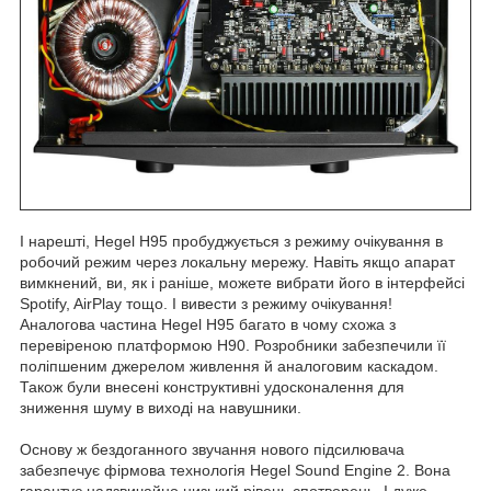
І нарешті, Hegel Н95 пробуджується з режиму очікування в
робочий режим через локальну мережу. Навіть якщо апарат
вимкнений, ви, як і раніше, можете вибрати його в інтерфейсі
Spotify, AirPlay тощо. І вивести з режиму очікування!
Аналогова частина Hegel Н95 багато в чому схожа з
перевіреною платформою H90. Розробники забезпечили її
поліпшеним джерелом живлення й аналоговим каскадом.
Також були внесені конструктивні удосконалення для
зниження шуму в виході на навушники.
Основу ж бездоганного звучання нового підсилювача
забезпечує фірмова технологія Hegel Sound Engine 2. Вона
гарантує надзвичайно низький рівень спотворень. І дуже