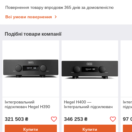
Повернення товару впродовж 365 днів за домовленістю
Всі умови повернення
Подібні товари компанії
Інтегровальний
Hegel H400 —
Інте
підсилювач Hegel H390
Інтегральний підсилювач
підс
321 503
346 253
97 
₴
₴
Купити
Купити