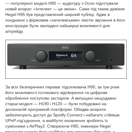
— популярної моделі H90 — аудіогуру з Осло підготували
новий апарат. «Інтелект — це зміни». Саме під таким девізом
Hegel H95 був представлений широкій публіці. Адже в
поєднанні з фірмовим «хегелевським» якістю звучання в його
конструкцію були закладені найширші можливості для
апгрейду.
За всіх безперечних переваг підсилювача H90, за три роки
його можливості потокового відтворення та цифрове
оброблення поступово застаріли. А випущені нещодавно
старші моделі — H190 і H120 — були побудовані на
досконалій програмній платформі. Обидва апарати
забезпечують доступ до Spotify Connect і набагато стійкіше
UPnP-під'єднання, а майбутні оновлення зроблять їх
сумісними з AirPlay2. Створюючи H95, інженери Hegel
прагнули надати його майбутньому власнику більшість з