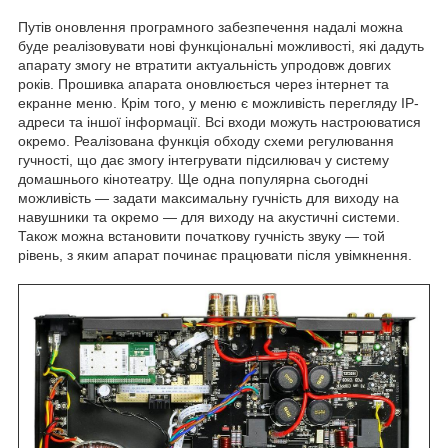
Путів оновлення програмного забезпечення надалі можна
буде реалізовувати нові функціональні можливості, які дадуть
апарату змогу не втратити актуальність упродовж довгих
років. Прошивка апарата оновлюється через інтернет та
екранне меню. Крім того, у меню є можливість перегляду IP-
адреси та іншої інформації. Всі входи можуть настроюватися
окремо. Реалізована функція обходу схеми регулювання
гучності, що дає змогу інтегрувати підсилювач у систему
домашнього кінотеатру. Ще одна популярна сьогодні
можливість — задати максимальну гучність для виходу на
навушники та окремо — для виходу на акустичні системи.
Також можна встановити початкову гучність звуку — той
рівень, з яким апарат починає працювати після увімкнення.