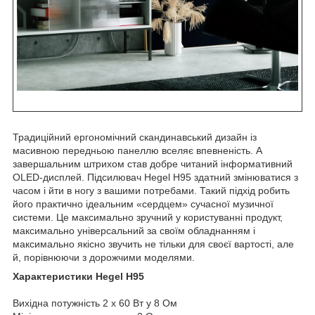
Традиційний ергономічний скандинавський дизайн із
масивною передньою панеллю вселяє впевненість. А
завершальним штрихом став добре читаний інформативний
OLED-дисплей. Підсилювач Hegel H95 здатний змінюватися з
часом і йти в ногу з вашими потребами. Такий підхід робить
його практично ідеальним «сердцем» сучасної музичної
системи. Це максимально зручний у користуванні продукт,
максимально універсальний за своїм обладнанням і
максимально якісно звучить не тільки для своєї вартості, але
й, порівнюючи з дорожчими моделями.
Характеристики Hegel H95
Вихідна потужність 2 x 60 Вт у 8 Ом