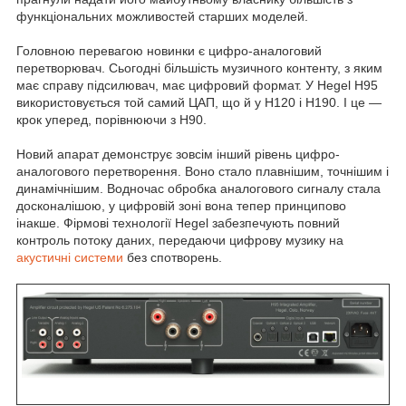
функціональних можливостей старших моделей.
Головною перевагою новинки є цифро-аналоговий
перетворювач. Сьогодні більшість музичного контенту, з яким
має справу підсилювач, має цифровий формат. У Hegel Н95
використовується той самий ЦАП, що й у Н120 і Н190. І це —
крок уперед, порівнюючи з Н90.
Новий апарат демонструє зовсім інший рівень цифро-
аналогового перетворення. Воно стало плавнішим, точнішим і
динамічнішим. Водночас обробка аналогового сигналу стала
досконалішою, у цифровій зоні вона тепер принципово
інакше. Фірмові технології Hegel забезпечують повний
контроль потоку даних, передаючи цифрову музику на
акустичні системи
без спотворень.