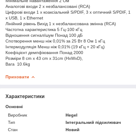
Мінімальне навантаження 2 Ом
Аналогові входи 2 x незбалансовані (RCA)
Цифрові входи 1 x коаксіальний S/PDIF, 3 x оптичний S/PDIF, 1
x USB, 1 x Ethernet
Лінійний рівень Вихід 1 x незбалансована змінна (RCA)
Частотна характеристика 5 Гц-100 кГц
Відношення сигнал/шум Понад 100 дБ
Спотворення менш ніж 0,01% за 25 Вт 8 Ом 1 кГц
Інтермодуляція Менш ніж 0,01% (19 кГц + 20 кГц)
Коефіцієнт демпфіювання Понад 2000
Розміри 8 cm x 43 cm x 31cm (HxWxD),
Вага 10.6kg
Приховати
Характеристики
Основні
Виробник
Hegel
Тип
Інтегральний підсилювач
Стан
Новий