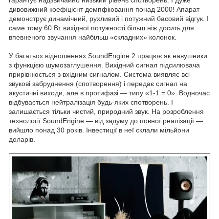
дивовижний коефіцієнт демпфіювання понад 2000! Апарат
демонструє динамічний, рухливий і потужний басовий відгук. І
саме тому 60 Вт вихідної потужності більш ніж досить для
впевненого звучання найбільш «складних» колонок.
У багатьох відношеннях SoundEngine 2 працює як навушники
з функцією шумозаглушення. Вихідний сигнал підсилювача
прирівнюється з вхідним сигналом. Система виявляє всі
звукові забруднення (спотворення) і передає сигнал на
акустичні виходи, але в протифазі — типу «1-1 = 0». Водночас
відбувається нейтралізація будь-яких спотворень. І
залишається тільки чистий, природний звук. На розроблення
технології SoundEngine — від задуму до повної реалізації —
вийшло понад 30 років. Інвестиції в неї склали мільйони
доларів.