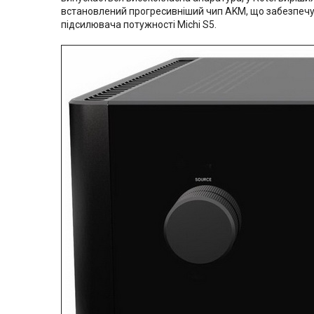
встановлений прогресивніший чип AKM, що забезпечує р
підсилювача потужності Michi S5.