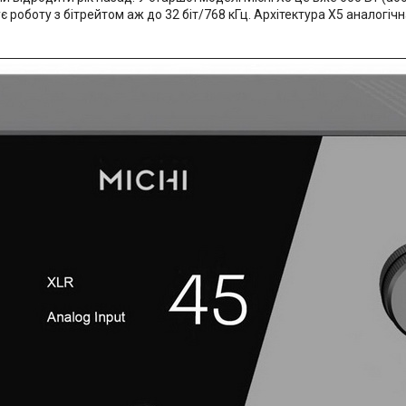
оботу з бітрейтом аж до 32 біт/768 кГц. Архітектура X5 аналогічна