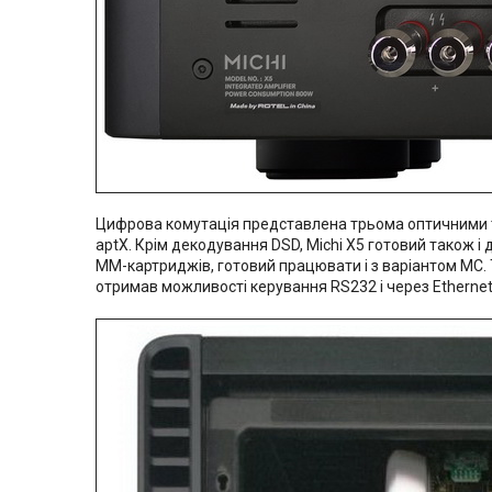
Цифрова комутація представлена трьома оптичними та
aptX. Крім декодування DSD, Michi X5 готовий також 
MM-картриджів, готовий працювати і з варіантом MC. 
отримав можливості керування RS232 і через Ethernet