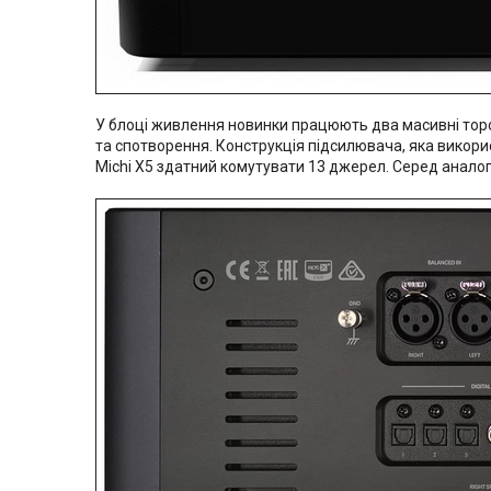
У блоці живлення новинки працюють два масивні тор
та спотворення. Конструкція підсилювача, яка викор
Michi X5 здатний комутувати 13 джерел. Серед анало