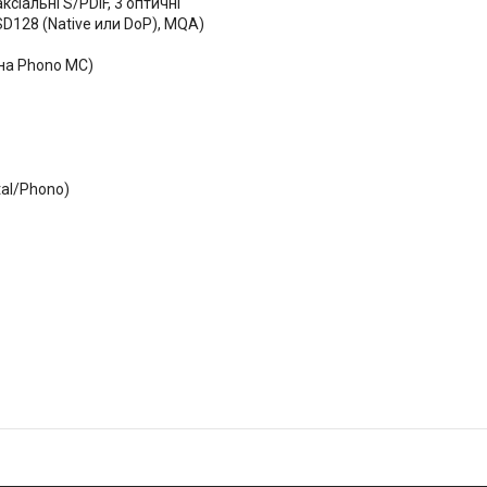
сіальні S/PDIF, 3 оптичні
SD128 (Native или DoP), MQA)
 на Phono MC)
tal/Phono)