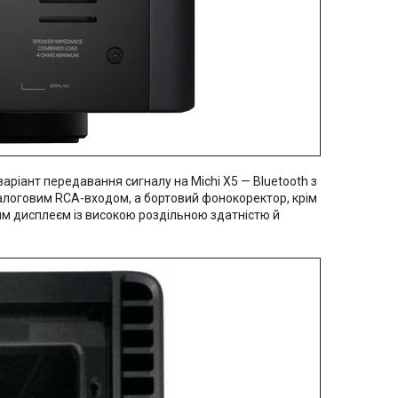
іант передавання сигналу на Michi X5 — Bluetooth з
налоговим RCA-входом, а бортовий фонокоректор, крім
им дисплеєм із високою роздільною здатністю й