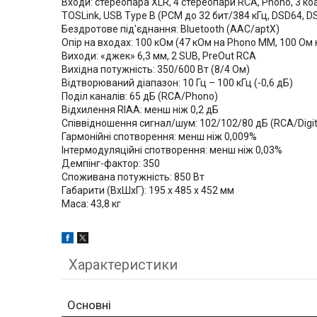
Входи: стереопара XLR, 4 стереопари RCA, Phono, 3 коак
TOSLink, USB Type B (PCM до 32 бит/384 кГц, DSD64, D
Бездротове під'єднання: Bluetooth (AAC/aptX)
Опір на входах: 100 кОм (47 кОм на Phono MM, 100 Ом
Виходи: «джек» 6,3 мм, 2 SUB, PreOut RCA
Вихідна потужність: 350/600 Вт (8/4 Ом)
Відтворюваний діапазон: 10 Гц – 100 кГц (-0,6 дБ)
Поділ каналів: 65 дБ (RCA/Phono)
Відхилення RIAA: менш ніж 0,2 дБ
Співвідношення сигнал/шум: 102/102/80 дБ (RCA/Digi
Гармонійні спотворення: менш ніж 0,009%
Інтермодуляційні спотворення: менш ніж 0,03%
Демпінг-фактор: 350
Споживана потужність: 850 Вт
Габарити (ВхШхГ): 195 x 485 x 452 мм
Маса: 43,8 кг
Характеристики
Основні