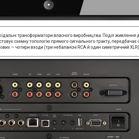
оїдальні трансформатори власного виробництва. Поділ живлення д
истовує схемну топологію прямого сигнального тракту, передбачає
гових — чотири входи (три небалансні RCA й один симетричний XLR