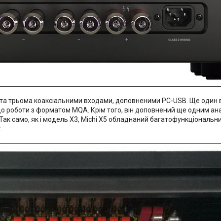
 трьома коаксіальними входами, доповненими PC-USB. Ще один вар
і до роботи з форматом MQA. Крім того, він доповнений ще одним а
Так само, як і модель X3, Michi X5 обладнаний багатофункціональн
.