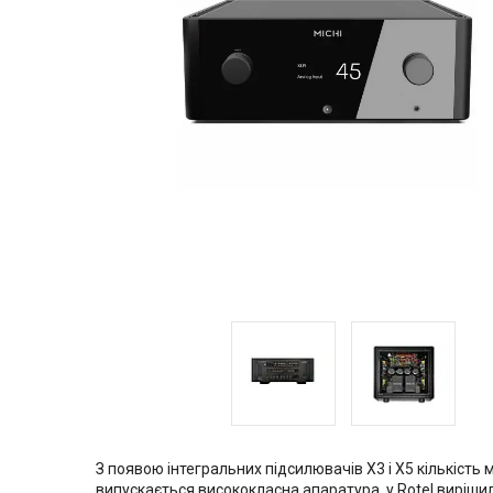
З появою інтегральних підсилювачів X3 і X5 кількість мо
випускається висококласна апаратура, у Rotel вирішили