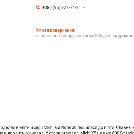
+380 (95) 927-74-81
повернення товару протягом 365 днів
за домов
делей в елітній серії Michi від Rotel збільшилася до п'яти. Славне ім'
 відродити рік назад. У старшої моделі Michi X5 це вже 600 Вт (або