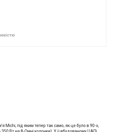
леністю
я Michi, під яким тепер так само, як це було в 90-х,
 350 Вт на 8-Омні колонки). У її вбудованому ЦАПі