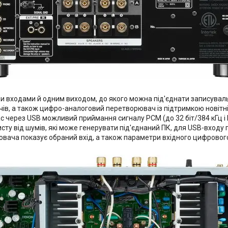
 входами й одним виходом, до якого можна під'єднати записуваль
, а також цифро-аналоговий перетворювач із підтримкою новітніх
 через USB можливий приймання сигналу PCM (до 32 біт/384 кГц і 
исту від шумів, які може генерувати під'єднаний ПК, для USB-вход
ювача показує обраний вхід, а також параметри вхідного цифрового