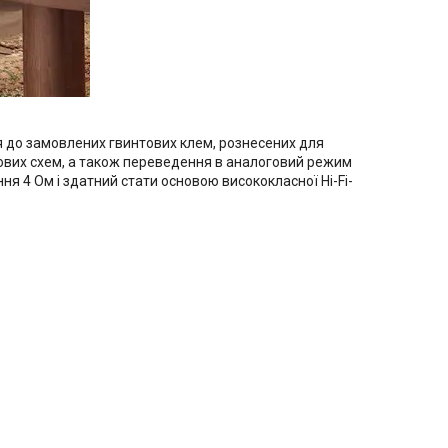
ся до замовлених гвинтових клем, рознесених для
ткових схем, а також переведення в аналоговий режим
я 4 Ом і здатний стати основою висококласної Hi-Fi-