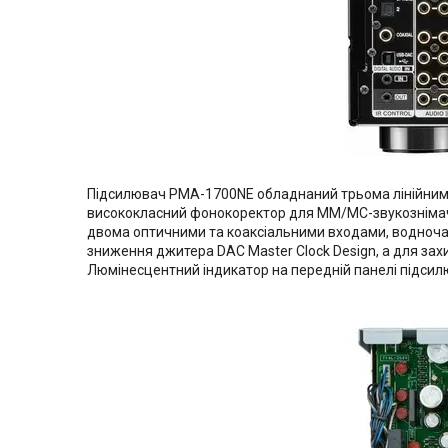
Підсилювач PMA-1700NE обладнаний трьома лінійними
висококласний фонокоректор для MM/MC-звукознімачів
двома оптичними та коаксіальними входами, водночас
зниження джитера DAC Master Clock Design, а для зах
Люмінесцентний індикатор на передній панелі підсил