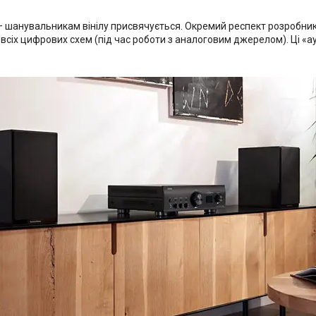
шанувальникам вінілу присвячується. Окремий респект розробника
всіх цифрових схем (під час роботи з аналоговим джерелом). Ці «