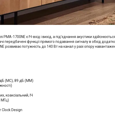
і PMA-1700NE є ІЧ-вхід і вихід, а під'єднання акустики здійснюєть
вачі передбачені функції прямого подавання сигналу в обхід дода
E розвиває потужність до 140 Вт на канал у разі опору навантаженн
 дБ (МС), 89 дБ (ММ)
жності)
х, коаксіальний, ІЧ
2 МГц)
 Clock Design