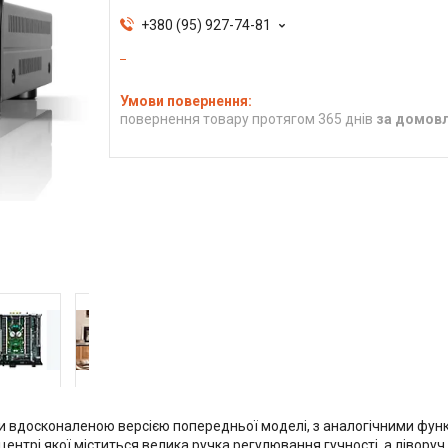
+380 (95) 927-74-81
повернення товару протягом 365 днів
за домов
и вдосконаленою версією попередньої моделі, з аналогічними фу
нтрі якої міститься велика ручка регулювання гучності, а ліворуч в