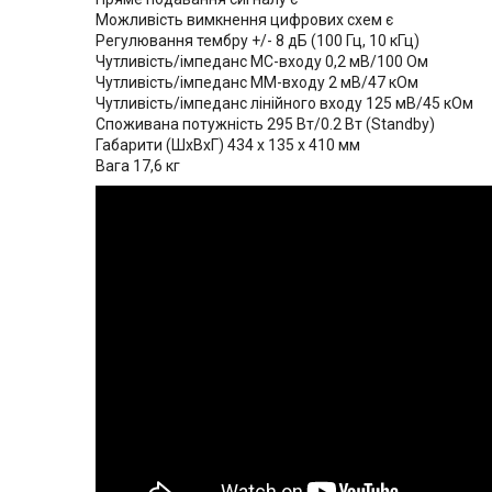
Можливість вимкнення цифрових схем є
Регулювання тембру +/- 8 дБ (100 Гц, 10 кГц)
Чутливість/імпеданс MC-входу 0,2 мВ/100 Ом
Чутливість/імпеданс MM-входу 2 мВ/47 кОм
Чутливість/імпеданс лінійного входу 125 мВ/45 кОм
Споживана потужність 295 Вт/0.2 Вт (Standby)
Габарити (ШхВхГ) 434 x 135 x 410 мм
Вага 17,6 кг