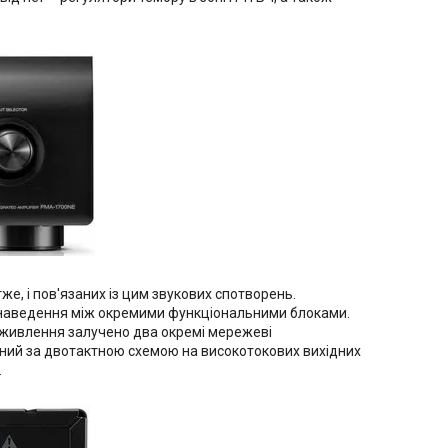
же, і пов'язаних із цим звукових спотворень.
ні наведення між окремими функціональними блоками.
ці живлення залучено два окремі мережеві
аний за двотактною схемою на високотокових вихідних
.