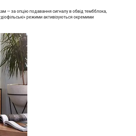
м — за опцію подавання сигналу в обвід тембблока,
аудіофільські» режими активізуються окремими