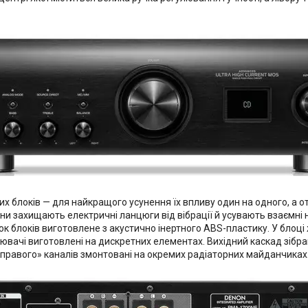
 блоків — для найкращого усунення їх впливу один на одного, а от
Вони захищають електричні ланцюги від вібрації й усувають взаєм
нок блоків виготовлене з акустично інертного ABS-пластику. У бло
ювачі виготовлені на дискретних елементах. Вихідний каскад зібр
«правого» каналів змонтовані на окремих радіаторних майданчиках