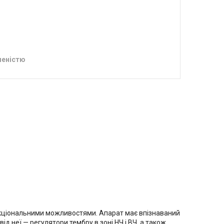
леністю
нкціональними можливостями. Апарат має впізнаваний
ід неї — регулятори тембру в зоні НЧ і ВЧ, а також