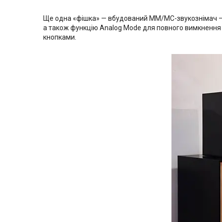
Ще одна «фішка» — вбудований MM/MC-звукознімач — 
а також функцію Analog Mode для повного вимкнення 
кнопками.