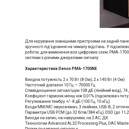
Для керування зовнішніми пристроями на задній панел
зручності під'єднання на чималу відстань. У підсилю
роботи, для вимкнення всіх цифрових схем. PMA-1700N
системи з різними джерелами сигналу.
Характеристики Denon PMA-1700NE
Вихідна потужність 2 х 70 Вт (8 Ом), 2 х 140 Вт (4 Ом)
Частотний діапазон 10 Гц — 70000 Гц
Співвідношення сигнал/шум 108 дБ (лінійний вхід), 74
Коефіцієнт гармонік менш ніж 0,01% (підсилювач поту
Регулювання тембру +/- 8 дБ (100 Гц, 10 кГц)
Входи MM/MC-звукознімач, 3 лінійних, USB-B, 2 оптични
Параметри USB PCM (до 32 бітів/384 кГц), DSD (до 11,
Виходи на запис, на навушники, на 2 АС, ДК
Технологии Advanced AL32 Processing Plus, DAC Master
Пряме подавання сигналу є