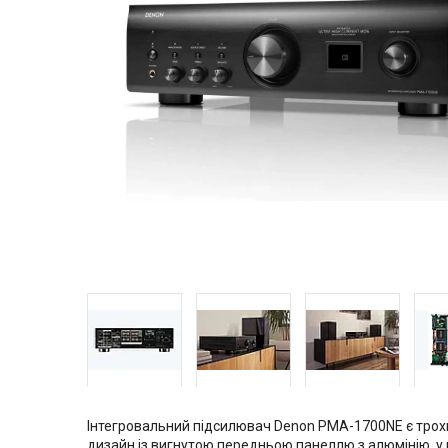
Інтегровальний підсилювач Denon PMA-1700NE є трох
дизайн із вигнутою передньою панеллю з алюмінію, у це