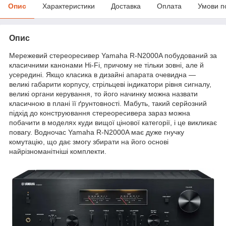
Опис
Характеристики
Доставка
Оплата
Умови п
Опис
Мережевий стереоресивер Yamaha R-N2000A побудований за
класичними канонами Hi-Fi, причому не тільки зовні, але й
усередині. Якщо класика в дизайні апарата очевидна —
великі габарити корпусу, стрільцеві індикатори рівня сигналу,
великі органи керування, то його начинку можна назвати
класичною в плані її ґрунтовності. Мабуть, такий серйозний
підхід до конструювання стереоресивера зараз можна
побачити в моделях куди вищої цінової категорії, і це викликає
повагу. Водночас Yamaha R-N2000A має дуже гнучку
комутацію, що дає змогу збирати на його основі
найрізноманітніші комплекти.