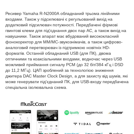
Ресивер Yamaha R-N2000A обладнаний трьома лінійними
входами. Також у підсилювачі є регульований вихід на
додатковий підсилювач потужності. Передбачені фірмові
гвинтові клеми для під'єднання двох пар АС, а також вихід на
навушники. Також апарат має вбудований висококласний
фонокоректор для MM/MC-звукознімачів, а також цифрово-
аналоговий перетворювач із підтримкою новітніх HD-
форматів. Останній обладнаний USB (для ПК), двома
оптичними та коаксіальними входами, водночас через USB
можливий приймання сигналу PCM (до 32 біт/384 кГц і DSD
до 11,2 МГц). ЦАП зроблений за технологією зниження
джитера DAC Master Clock Design, а для захисту від шумів, які
може генерувати під'єднаний ПК, для USB-входу передбачена
спеціальна ізолювальна схема.