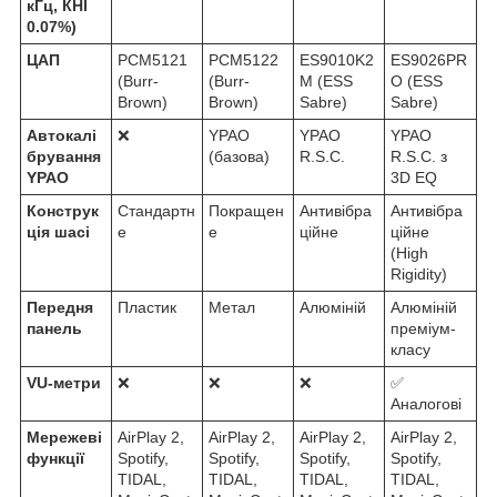
кГц, КНІ
0.07%)
ЦАП
PCM5121
PCM5122
ES9010K2
ES9026PR
(Burr-
(Burr-
M (ESS
O (ESS
Brown)
Brown)
Sabre)
Sabre)
Автокалі
❌
YPAO
YPAO
YPAO
брування
(базова)
R.S.C.
R.S.C. з
YPAO
3D EQ
Конструк
Стандартн
Покращен
Антивібра
Антивібра
ція шасі
е
е
ційне
ційне
(High
Rigidity)
Передня
Пластик
Метал
Алюміній
Алюміній
панель
преміум-
класу
VU-метри
❌
❌
❌
✅
Аналогові
Мережеві
AirPlay 2,
AirPlay 2,
AirPlay 2,
AirPlay 2,
функції
Spotify,
Spotify,
Spotify,
Spotify,
TIDAL,
TIDAL,
TIDAL,
TIDAL,