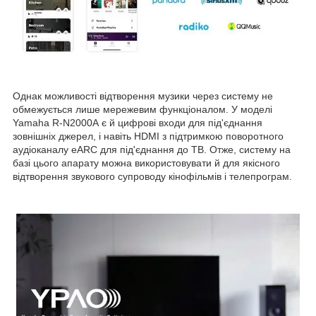
Однак можливості відтворення музики через систему не
обмежується лише мережевим функціоналом. У моделі
Yamaha R-N2000A є й цифрові входи для під'єднання
зовнішніх джерел, і навіть HDMI з підтримкою поворотного
аудіоканалу eARC для під'єднання до ТВ. Отже, систему на
базі цього апарату можна використовувати й для якісного
відтворення звукового супроводу кінофільмів і телепрограм.