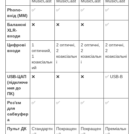
MusicCast
MusicCast
MusicCast
MusicCast
Phono-
✅
✅
✅
✅
вхід (MM)
Балансні
❌
❌
❌
✅
XLR-
входи
Цифрові
1
2 оптичні,
2 оптичні,
2 оптичні,
входи
оптичний,
2
2
2
1
коаксіальн
коаксіальн
коаксіальні
коаксіальн
і
і
ий
USB-ЦАП
❌
❌
❌
✅ USB-B
(підключе
ння до
ПК)
Роз'єм
✅
✅
✅
✅
для
сабвуфер
а
Пульт ДК
Стандартн
Покращен
Покращен
Преміальн