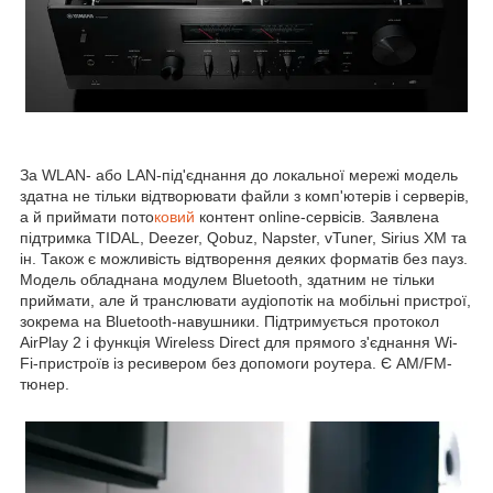
За WLAN- або LAN-під'єднання до локальної мережі модель
здатна не тільки відтворювати файли з комп'ютерів і серверів,
а й приймати пото
ковий
контент online-сервісів. Заявлена
підтримка TIDAL, Deezer, Qobuz, Napster, vTuner, Sirius XM та
ін. Також є можливість відтворення деяких форматів без пауз.
Модель обладнана модулем Bluetooth, здатним не тільки
приймати, але й транслювати аудіопотік на мобільні пристрої,
зокрема на Bluetooth-навушники. Підтримується протокол
AirPlay 2 і функція Wireless Direct для прямого з'єднання Wi-
Fi-пристроїв із ресивером без допомоги роутера. Є AM/FM-
тюнер.