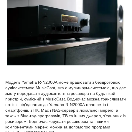
Модель Yamaha R-N2000A може працювати з бездротовою
аудіосистемою MusicCast, яка є мультирум-системою, що дає
змогу передавати аудіоконтент із ресивера на будь-який
пристрій, сумісний з MusicCast. Водночас можна транслювати
потік із під'єднаних до Yamaha R-N2000A планшетів і
смартфонів, з ПК, Mac і NAS-серверів локальної мережі, а
також з Blue-ray-програвачів, ТВ та інших джерел, з'єднаних із
ресивером. Водночас керувати ресивером та іншими
компонентами мережі можна за допомогою програми