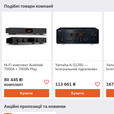
Подібні товари компанії
Hi-Fi комплект Audiolab
Yamaha A-S1200 —
Yam
7000A + 7000N Play
Інтегральний підсилювач
Інте
80 445
₴/
113 661
167
₴
комплект
Купити
Купити
Акційні пропозиції та новинки