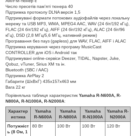
AM/FM-тюнер є
Число пресетів пам'яті тюнера 40
Підтримка протоколу DLNA версія 1,5
Підтримувані формати потокових аудіофайлів через локальну
мережу та USB MP3, WMA, MPEG4 AAC, WAV (24 біт/192 кГц),
FLAC (24 біт/192 кГц), AIFF (24 біт/192 кГц), ALAC (24 біт/96
кГц), DSD (2,8 МГц/5,6 МГц, нативний режим)
Програвання без пауз (gapless) для WAV, FLAC, AIFF і ALAC
Підтримка керування через програму MusicCast
CONTROLLER для iOS і Android так
Підтримувані online-сервіси Deezer, TIDAL, Napster, Juke,
Qobuz, vTuner, Sirius XM та ін.
Bluetooth (SBC / AAC)
Підтримка AirPlay 2
Габарити (ШхВхГ) 435x157x463 мм
Вага 22 кг
Порівняльна таблиця характеристик
Yamaha R-N600A, R-
N800A, R-N1000A, R-N2000A
:
Характер
Yamaha
Yamaha
Yamaha
Yamaha R-
истика
R-N600A
R-N800A
R-N1000A
N2000A
Потужніст
80 Вт
100 Вт
100 Вт
120 Вт
ь (8 Ом, 1