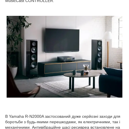
MusicCast CONTROLLER.
В Yamaha R-N2000A застосований дуже серйозні заходи для
боротьби з будь-якими перешкодами, як електричними, так і
механічними. Антивібраційне шасі ресивреа встановлене на