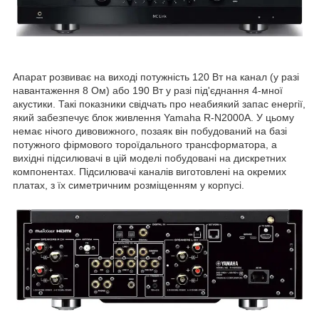
Апарат розвиває на виході потужність 120 Вт на канал (у разі
навантаження 8 Ом) або 190 Вт у разі під'єднання 4-мної
акустики. Такі показники свідчать про неабиякий запас енергії,
який забезпечує блок живлення Yamaha R-N2000A. У цьому
немає нічого дивовижного, позаяк він побудований на базі
потужного фірмового тороїдального трансформатора, а
вихідні підсилювачі в цій моделі побудовані на дискретних
компонентах. Підсилювачі каналів виготовлені на окремих
платах, з їх симетричним розміщенням у корпусі.