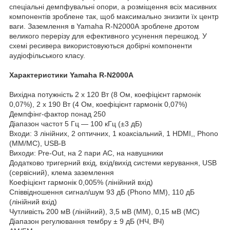
спеціальні демпфувальні опори, а розміщення всіх масивних
компонентів зроблене так, щоб максимально знизити їх центр
ваги. Заземлення в Yamaha R-N2000A зроблене дротом
великого перерізу для ефективного усунення перешкод. У
схемі ресивера використовуються добірні компоненти
аудіофільського класу.
Характеристики Yamaha R-N2000A
Вихідна потужність 2 х 120 Вт (8 Ом, коефіцієнт гармонік
0,07%), 2 х 190 Вт (4 Ом, коефіцієнт гармонік 0,07%)
Демпфінг-фактор понад 250
Діапазон частот 5 Гц — 100 кГц (±3 дБ)
Входи: 3 лінійних, 2 оптичних, 1 коаксіальний, 1 HDMI,, Phono
(MM/MC), USB-B
Виходи: Pre-Out, на 2 пари АС, на навушники
Додатково тригерний вхід, вхід/вихід системи керування, USB
(сервісний), клема заземлення
Коефіцієнт гармонік 0,005% (лінійний вхід)
Співвідношення сигнал/шум 93 дБ (Phono ММ), 110 дБ
(лінійний вхід)
Чутливість 200 мВ (лінійний), 3,5 мВ (ММ), 0,15 мВ (MC)
Діапазон регулювання тембру ± 9 дБ (НЧ, ВЧ)