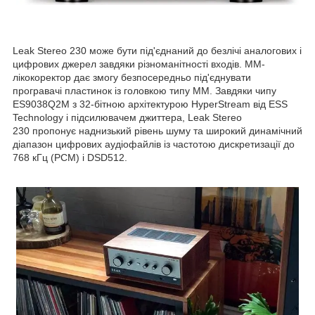
Leak Stereo 230 може бути під'єднаний до безлічі аналогових і
цифрових джерел завдяки різноманітності входів. ММ-
лікокоректор дає змогу безпосередньо під'єднувати
програвачі пластинок із головкою типу ММ. Завдяки чипу
ES9038Q2M з 32-бітною архітектурою HyperStream від ESS
Technology і підсилювачем джиттера, Leak Stereo
230 пропонує наднизький рівень шуму та широкий динамічний
діапазон цифрових аудіофайлів із частотою дискретизації до
768 кГц (PCM) і DSD512.