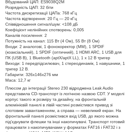
Вбудований ЦАП: ES9038Q2M
Розрядність ЦАП: 32 біти
Частота дискретизації ЦАПа: 768 кГц
Частота відтворення: 20 Гц — 20 кГц
Співвідношення сигнал/шум: <108 дБ
Коефіцієнт нелінійних спотворень: 0,005
Каналів посилення: 2
Потужність на канал: 115 Вт (4 Ом), 55 Вт (8 Ом)
Входи: 2 аналогові, 1 фонокоректор (MM), 1 SPDIF
(коаксіальний), 1 SPDIF (оптичний), 1 HDMI ARC, 1 USB для
ПК (USB B), 1 Bluetooth (aptX/aptX LL), 1 х 12 В тригер
Виходи: 1 передпідсилювач, 1 стереодинамік, 1 навушники, 1
тригер 12 В.
Габарити: 326х146х276 мм
Маса: 12,7 кг
Плюсом до інтеграції Stereo 230 відроджена Leak Audio
представила CD-транспорт із логічною назвою CDT. У моделі
корпус такого ж розміру та дизайну, на фронтальній
алюмінієвій панелі в лівій частині розмістився привод зі
слотовим завантаженням, а справа — невеликий екран. На
фронтальній панелі розмістився вхід USB, до якого можна
під'єднувати флешки та інші накопичувачі. Транспорт готовий
працювати з накопичувачами у форматах FAT16 і FAT32 і з