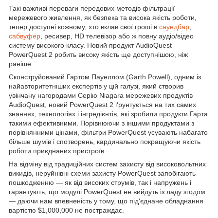
Такі важливі переваги передових методів фільтрації
мережевого живлення, як безпека та висока якість роботи,
тепер доступні кожному, хто вклав свої гроші в
саундбар
,
сабвуфер
, ресивер, HD телевізор або ж повну аудіо/відео
систему високого класу. Новий продукт AudioQuest
PowerQuest 2 робить високу якість ще доступнішою, ніж
раніше.
Сконструйований Гартом Пауеллом (Garth Powell), одним із
найавторитетніших експертів у цій галузі, який створив
увінчану нагородами Серію Niagara мережевих продуктів
AudioQuest, новий PowerQuest 2 ґрунтується на тих самих
знаннях, технологіях і інгредієнтів, які зробили продукти Гарта
такими ефективними. Порівнюючи з іншими продуктами з
порівнянними цінами, фільтри PowerQuest усувають набагато
більше шумів і спотворень, кардинально покращуючи якість
роботи приєднаних пристроїв.
На відміну від традиційних систем захисту від високовольтних
викидів, неруйнівні схеми захисту PowerQuest запобігають
пошкодженню — як від високих струмів, так і напружень і
гарантують, що модулі PowerQuest не вийдуть із ладу згодом
— даючи нам впевненість у тому, що під'єднане обладнання
вартістю $1,000,000 не постраждає.