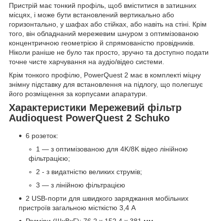
Пристрій має тонкий профіль, щоб вміститися в затишних
місцях, і може бути встановлений вертикально або
горизонтально, у шафах або стійках, або навіть на стіні. Крім
того, він обладнаний мережевим шнуром з оптимізованою
концентричною геометрією й спрямованістю провідників.
Ніколи раніше не було так просто, зручно та доступно подати
точне чисте харчування на аудіо/відео системи.
Крім тонкого профілю, PowerQuest 2 має в комплекті міцну
знімну підставку для встановлення на підлогу, що полегшує
його розміщення за корпусами апаратури.
Характеристики Мережевий фільтр
Audioquest PowerQuest 2 Schuko
6 розеток:
1 — з оптимізованою для 4K/8K відео лінійною
фільтрацією;
2 - з видатністю великих струмів;
3 — з лінійною фільтрацією
2 USB-порти для швидкого заряджання мобільних
пристроїв загальною місткістю 3,4 А