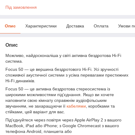
Під замовлення
Опис
Характеристики
Доставка
Оплата
Умови п
Опис
Можливо, найдосконаліша у світі активна бездротова Hi-Fi
система.
Focus 50 — це вершина бездротового Hi-Fi. Усі зручності
споживчої акустичної системи з усіма перевагами престижних
Hi-Fi динаміків.
Focus 50 — це активна бездротова стереосистема із
широкими можливостями під'єднання. Якщо ви хочете
наповнити свою кімнату справжнім аудіофільським
звучанням, не захаращуючи її
кабелями
, коробками та
стійками, цей варіант для вас.
Під'єднуйтеся через повітря через Apple AirPlay 2 з вашого
MacBook, iPad або iPhone; з Google Chromecast з вашого
телефона Android, планшета або