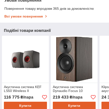
Умови повернення
Повернення товару впродовж 365 днів за домовленістю
Всі умови повернення
Подібні товари компанії
Акустична система KEF
Акустична система
Klip
LS50 Wireless II
Dynaudio Focus 10
акус
116 775
219 433
24 
₴/пара
₴/пара
Купити
Купити