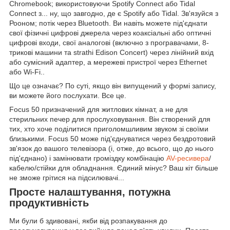
Chromebook; використовуючи Spotify Connect або Tidal
Connect з... ну, що завгодно, де є Spotify або Tidal. Зв'язуйся з
Рооном; потік через Bluetooth. Ви навіть можете під'єднати
свої фізичні цифрові джерела через коаксіальні або оптичні
цифрові входи, свої аналогові (включно з програвачами, 8-
трикові машини та strathi Edison Concert) через лінійний вхід
або сумісний адаптер, а мережеві пристрої через Ethernet
або Wi-Fi..
Що це означає? По суті, якщо він випущений у формі запису,
ви можете його послухати. Все це.
Focus 50 призначений для житлових кімнат, а не для
стерильних печер для прослуховування. Він створений для
тих, хто хоче поділитися приголомшливим звуком зі своїми
близькими. Focus 50 може під'єднуватися через бездротовий
зв'язок до вашого телевізора (і, отже, до всього, що до нього
під'єднано) і замінювати громіздку комбінацію
AV-ресивера
/
кабелю/стійки для обладнання. Єдиний мінус? Ваш кіт більше
не зможе грітися на підсилювачі...
Просте налаштування, потужна
продуктивність
Ми були б здивовані, якби від розпакування до