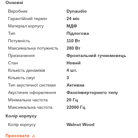
Основні
Виробник
Dynaudio
Гарантійний термін
24 міс
Матеріал корпусу
МДФ
Тип
Підлогова
Потужність
110 Вт
Максимальна потужність
280 Вт
Призначення
Фронтальний гучномовець
Стан
Новий
Кількість динаміків
4 шт.
Кількість смуг
3
Тип акустичної системи
Активна
Акустичне оформлення
Фазоінверторного типу
Мінімальна частота
20 Гц
Максимальна частота
22000 Гц
Колір корпусу
Колір корпусу
Walnut Wood
Приховати