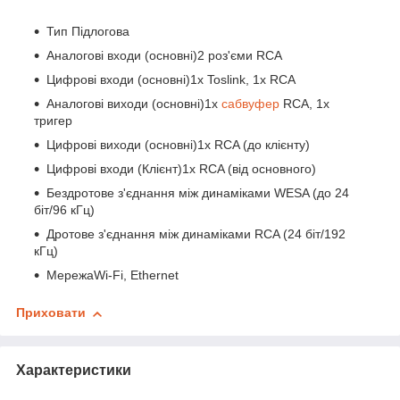
Тип Підлогова
Аналогові входи (основні)2 роз'єми RCA
Цифрові входи (основні)1x Toslink, 1x RCA
Аналогові виходи (основні)1x
сабвуфер
RCA, 1x
тригер
Цифрові виходи (основні)1x RCA (до клієнту)
Цифрові входи (Клієнт)1x RCA (від основного)
Бездротове з'єднання між динаміками WESA (до 24
біт/96 кГц)
Дротове з'єднання між динаміками RCA (24 біт/192
кГц)
МережаWi-Fi, Ethernet
Приховати
Характеристики