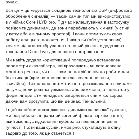
руках.
Вся ця міць керується складною технологією DSP (цифрового
оброблення сигналів) — такий самий тип ми використовуємо
в лінійках Core і LYD pro. Під час налаштування в застосунку
повідомте динамікам, де вони перебувають у кімнаті (у стіни,
у кутку або у вільному просторі), і вони оптимізують свою
роботу для цього положення. І якщо ви (або установник)
хочете підняти калібрування на новий рівень, є додаткова
технологія Dirac Live для повного настроювання.
Ми навіть додали користувацькі попередньо встановлені
параметри еквалайзера, які враховують, чи встановлена
магнітна решітка, чи ні... і вам не потрібно нічого робити для
їх активації (крім встановлення зазначеної решітки,
звичайно). Технологія автоматичного розпізнавання в динамікі
розуміє, коли решітка увімкнена або вимкнена, а індикатор у
формі літери «Y» ненадовго загоряється синім кольором,
даючи вам зрозуміти, що він це знає. Геніальний.
І щоб запобігти пошкодженню динаміків за високої гучності,
ми розробили спеціальний ковзний фільтр верхніх частот,
який зменшує відхилення вуфера за підвищення рівня
гучності. (Коти ваші сусіди, ймовірно, стукатимуть в стіну
задовго до того, як це станеться.)