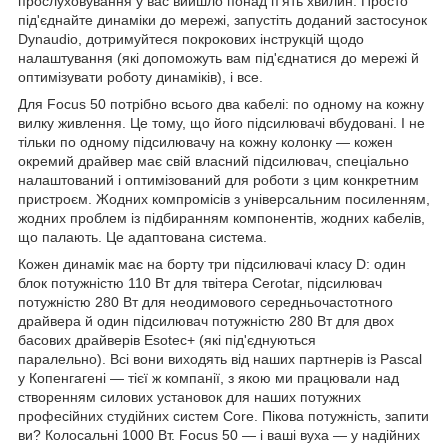
прослуховування у вас вийшло понад п'ять хвилин. Просто
під'єднайте динаміки до мережі, запустіть доданий застосунок
Dynaudio, дотримуйтеся покрокових інструкцій щодо
налаштування (які допоможуть вам під'єднатися до мережі й
оптимізувати роботу динаміків), і все.
Для Focus 50 потрібно всього два кабелі: по одному на кожну
вилку живлення. Це тому, що його підсилювачі вбудовані. І не
тільки по одному підсилювачу на кожну колонку — кожен
окремий драйвер має свій власний підсилювач, спеціально
налаштований і оптимізований для роботи з цим конкретним
пристроєм. Жодних компромісів з універсальним посиленням,
жодних проблем із підбиранням компонентів, жодних кабелів,
що палають. Це адаптована система.
Кожен динамік має на борту три підсилювачі класу D: один
блок потужністю 110 Вт для твітера Cerotar, підсилювач
потужністю 280 Вт для неодимового середньочастотного
драйвера й один підсилювач потужністю 280 Вт для двох
басових драйверів Esotec+ (які під'єднуються
паралельно). Всі вони виходять від наших партнерів із Pascal
у Копенгагені — тієї ж компанії, з якою ми працювали над
створенням силових установок для наших потужних
професійних студійних систем Core. Пікова потужність, запити
ви? Колосальні 1000 Вт. Focus 50 — і ваші вуха — у надійних