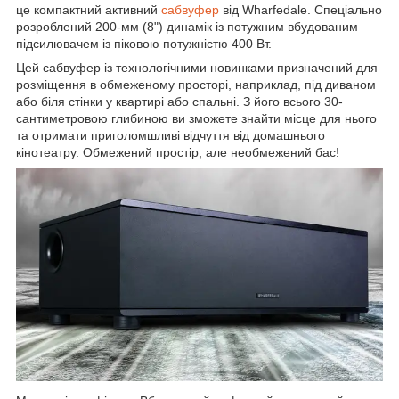
це компактний активний
сабвуфер
від Wharfedale. Спеціально
розроблений 200-мм (8") динамік із потужним вбудованим
підсилювачем із піковою потужністю 400 Вт.
Цей сабвуфер із технологічними новинками призначений для
розміщення в обмеженому просторі, наприклад, під диваном
або біля стінки у квартирі або спальні. З його всього 30-
сантиметровою глибиною ви зможете знайти місце для нього
та отримати приголомшливі відчуття від домашнього
кінотеатру. Обмежений простір, але необмежений бас!