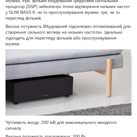
Музика, ігри, фільми Вбудований цифровий сигнальний
процесор (DSP) забезпечує точне відтворення низьких частот
у SLIM BASS 8, чи то прослуховування музики, гри, чи то
перегляд фільмів.
Висока потужність Вбудований підсилювач оптимізований для
створення сильного впливу на низьких частотах. Ідеально
підходить для перегляду фільмів або прослуховування
музики.
Чутливість входу: 200 мВ для максимального вихідного
сигналу
Вихідна потужність підсилювача: 200 Вт