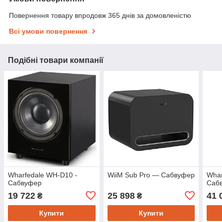
Повернення товару впродовж 365 днів за домовленістю
Всі умови повернення
Подібні товари компанії
Wharfedale WH-D10 -
WiiM Sub Pro — Сабвуфер
Whar
Сабвуфер
Саб
19 722
25 898
41 
₴
₴
Купити
Купити