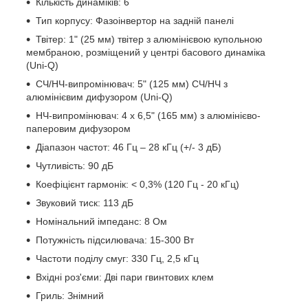
Кількість динаміків: 6
Тип корпусу: Фазоінвертор на задній панелі
Твітер: 1" (25 мм) твітер з алюмінієвою купольною
мембраною, розміщений у центрі басового динаміка
(Uni-Q)
СЧ/НЧ-випромінювач: 5" (125 мм) СЧ/НЧ з
алюмінієвим дифузором (Uni-Q)
НЧ-випромінювач: 4 х 6,5" (165 мм) з алюмінієво-
паперовим дифузором
Діапазон частот: 46 Гц – 28 кГц (+/- 3 дБ)
Чутливість: 90 дБ
Коефіцієнт гармонік: < 0,3% (120 Гц - 20 кГц)
Звуковий тиск: 113 дБ
Номінальний імпеданс: 8 Ом
Потужність підсилювача: 15-300 Вт
Частоти поділу смуг: 330 Гц, 2,5 кГц
Вхідні роз'єми: Дві пари гвинтових клем
Гриль: Знімний