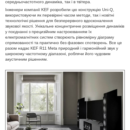
середньочастотного динаміка, так і в твітера.
Інженери компанії KEF розробили цю конструкцію Uni-Q,
використовуючи як перевірені часом методи, так і новітні
технологічні рішення для безперервного вдосконалення
звукової якості. Унікальне концентричне розміщення динаміків
у поєднанні з прецизійним настроюванням їх
електромагнітних систем створюють рівномірну діаграму
спрямованості та практично без фазових спотворень. Все це
разом надає KEF R11 Meta природний і гармонійний звук у
широкому частотному діапазоні, роблячи його чудовим
акустичним рішенням.