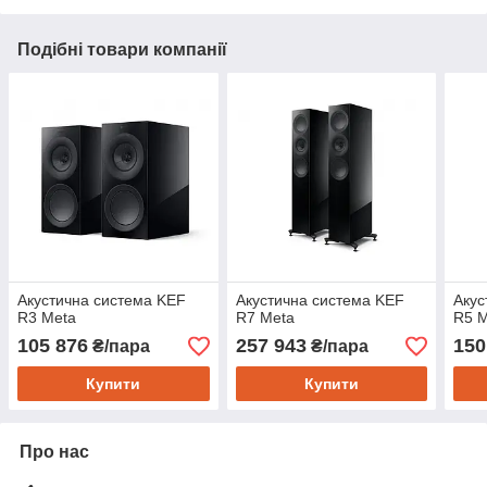
Подібні товари компанії
Акустична система KEF
Акустична система KEF
Акус
R3 Meta
R7 Meta
R5 
105 876
257 943
150
₴/пара
₴/пара
Купити
Купити
Про нас