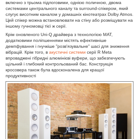
включно з трьома підлоговими, однією поличною, двома
системами центрального каналу та surround-спікером, який
слугує висотним каналом у домашніх кінотеатрах Dolby Atmos.
Цей спікер можна встановлювати на стіну або розміщувати на
іншому гучномовці тієї ж серії.
Крім оновленого Uni-Q драйвера з технологією MAT,
додатковими поліпшеннями містять ефективніше
демпфування і гнучкіше "розв'язувальне" шасі для зниження
вібрацій. Крім того, в
акустичні системи
серії R Meta
впроваджені гібридні алюмінієві вуфери, що забезпечують
щільний і глибокий контрольований бас. Конструкція
кросовера також була вдосконалена для кращої
продуктивності