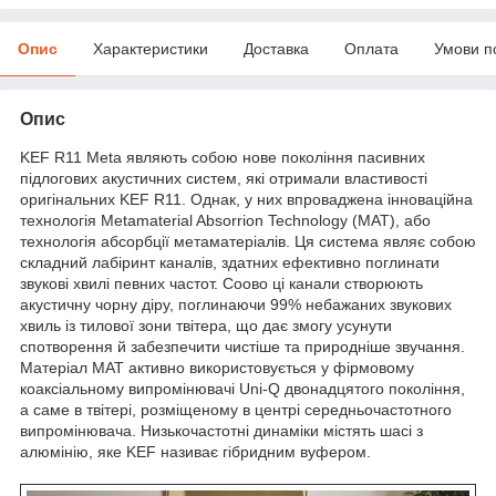
Опис
Характеристики
Доставка
Оплата
Умови п
Опис
KEF R11 Meta являють собою нове покоління пасивних
підлогових акустичних систем, які отримали властивості
оригінальних KEF R11. Однак, у них впроваджена інноваційна
технологія Metamaterial Absorrion Technology (MAT), або
технологія абсорбції метаматеріалів. Ця система являє собою
складний лабіринт каналів, здатних ефективно поглинати
звукові хвилі певних частот. Соово ці канали створюють
акустичну чорну діру, поглинаючи 99% небажаних звукових
хвиль із тилової зони твітера, що дає змогу усунути
спотворення й забезпечити чистіше та природніше звучання.
Матеріал MAT активно використовується у фірмовому
коаксіальному випромінювачі Uni-Q двонадцятого покоління,
а саме в твітері, розміщеному в центрі середньочастотного
випромінювача. Низькочастотні динаміки містять шасі з
алюмінію, яке KEF називає гібридним вуфером.