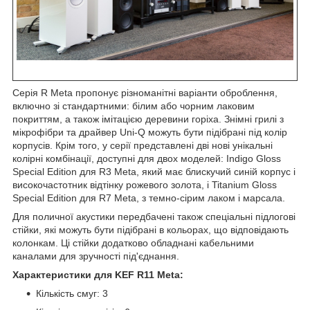
Серія R Meta пропонує різноманітні варіанти оброблення,
включно зі стандартними: білим або чорним лаковим
покриттям, а також імітацією деревини горіха. Знімні грилі з
мікрофібри та драйвер Uni-Q можуть бути підібрані під колір
корпусів. Крім того, у серії представлені дві нові унікальні
колірні комбінації, доступні для двох моделей: Indigo Gloss
Special Edition для R3 Meta, який має блискучий синій корпус і
високочастотник відтінку рожевого золота, і Titanium Gloss
Special Edition для R7 Meta, з темно-сірим лаком і марсала.
Для поличної акустики передбачені також спеціальні підлогові
стійки, які можуть бути підібрані в кольорах, що відповідають
колонкам. Ці стійки додатково обладнані кабельними
каналами для зручності під'єднання.
Характеристики для KEF R11 Meta:
Кількість смуг: 3