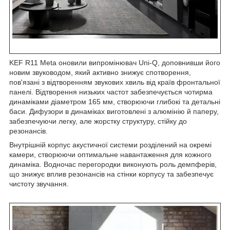
KEF R11 Meta оновили випромінювач Uni-Q, доповнивши його
новим звуководом, який активно знижує спотворення,
пов'язані з відтворенням звукових хвиль від країв фронтальної
панелі. Відтворення низьких частот забезпечується чотирма
динаміками діаметром 165 мм, створюючи глибокі та детальні
баси. Дифузори в динаміках виготовлені з алюмінію й паперу,
забезпечуючи легку, але жорстку структуру, стійку до
резонансів.
Внутрішній корпус акустичної системи розділений на окремі
камери, створюючи оптимальне навантаження для кожного
динаміка. Водночас перегородки виконують роль демпферів,
що знижує вплив резонансів на стінки корпусу та забезпечує
чистоту звучання.