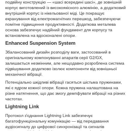
подвійну конструкцію — «шасі всередині шасі», де зовнішній
корпус виготовлений із високоякісного алюмінію, а додатковий
внутрішній корпус із нікельованої міді. Це покращує
екранування від електромагнітних перешкод, забезпечуючи
помітне підвищення продуктивності. Додаткова металева
основа забезпечує надійний фундамент для корпусу та
встановлена на вдосконалені опори.
Enhanced Suspension System
Збалансований дизайн розподілу ваги, застосований в
оригінальному компонуванні апаратів серії G2/GX,
залишається незмінним, але нещодавно розроблена система
підвішування додатково ізолює компоненти від зовнішньої
механічної вібрації.
Потенціально шкідливі вібрації гасяться шістьма пружинами,
які є ядром кожної опори. Кожна пружина налаштована на
різне натягнення, що дає змогу демпфувати вібрації на різних
частотах.
Lightning Link
Протокол з'єднання Lightning Link забезпечує
багатофункціональну комунікацію — від передавання
аудіосигналу до цифрової синхронізації та сигналів