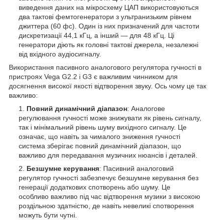
виведення даних на мікросхему ЦАП використовуються
два тактові фемтогенератори з ультранизьким рівнем
джиттера (60 фс). Один із них призначений для частоти
дискретизації 44,1 кГц, а інший — для 48 кГц. Ці
генератори діють як головні тактові джерела, незалежні
від вхідного аудіосигналу.
Використання пасивного аналогового регулятора гучності в
пристроях Vega G2.2 і G3 є важливим чинником для
досягнення високої якості відтворення звуку. Ось чому це так
важливо:
Повний динамічний діапазон
: Аналогове
регулювання гучності може знижувати як рівень сигналу,
так і мінімальний рівень шуму вихідного сигналу. Це
означає, що навіть за чималого зниження гучності
система зберігає повний динамічний діапазон, що
важливо для передавання музичних нюансів і деталей.
Безшумне керування
: Пасивний аналоговий
регулятор гучності забезпечує безшумне керування без
генерації додаткових спотворень або шуму. Це
особливо важливо під час відтворення музики з високою
роздільною здатністю, де навіть невеликі спотворення
можуть бути чутні.