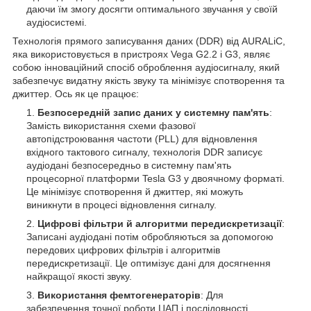
даючи їм змогу досягти оптимального звучання у своїй
аудіосистемі.
Технологія прямого записування даних (DDR) від AURALiC,
яка використовується в пристроях Vega G2.2 і G3, являє
собою інноваційний спосіб оброблення аудіосигналу, який
забезпечує видатну якість звуку та мінімізує спотворення та
джиттер. Ось як це працює:
Безпосередній запис даних у системну пам'ять
:
Замість використання схеми фазової
автопідстроювання частоти (PLL) для відновлення
вхідного тактового сигналу, технологія DDR записує
аудіодані безпосередньо в системну пам'ять
процесорної платформи Tesla G3 у двоячному форматі.
Це мінімізує спотворення й джиттер, які можуть
виникнути в процесі відновлення сигналу.
Цифрові фільтри й алгоритми передискретизації
:
Записані аудіодані потім обробляються за допомогою
передових цифрових фільтрів і алгоритмів
передискретизації. Це оптимізує дані для досягнення
найкращої якості звуку.
Використання фемтогенераторів
: Для
забезпечення точної роботи ЦАП і послідовності