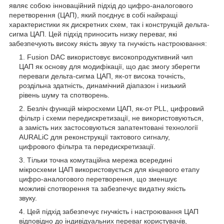
являє собою інноваційний підхід до цифро-аналогового
перетворення (ЦАП), який поєднує в собі найкращі
характеристики як дискретних схем, так і конструкцій дельта-
сигма ЦАП. Цей підхід приносить низку переваг, які
забезпечують високу якість звуку та гнучкість настроювання:
Fusion DAC використовує високопродуктивний чип
ЦАП як основу для модифікації, що дає змогу зберегти
переваги дельта-сигма ЦАП, як-от висока точність,
роздільна здатність, динамічний діапазон і низький
рівень шуму та спотворень.
Безліч функцій мікросхеми ЦАП, як-от PLL, цифровий
фільтр і схеми передискретизації, не використовуються,
а замість них застосовуються запатентовані технології
AURALiC для реконструкції тактового сигналу,
цифрового фільтра та передискретизації.
Тільки точна комутаційна мережа всередині
мікросхеми ЦАП використовується для кінцевого етапу
цифро-аналогового перетворення, що зменшує
можливі спотворення та забезпечує видатну якість
звуку.
Цей підхід забезпечує гнучкість і настроювання ЦАП
відповідно до індивідуальних переваг користувачів,