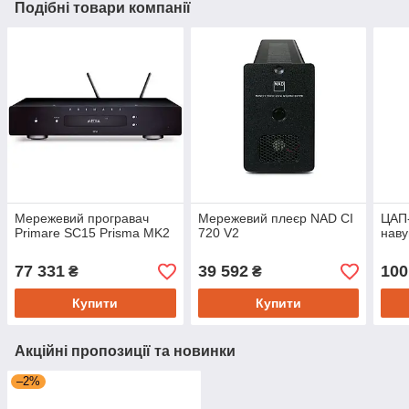
Подібні товари компанії
Мережевий програвач
Мережевий плеєр NAD CI
ЦАП-
Primare SC15 Prisma MK2
720 V2
наву
77 331
39 592
100
₴
₴
Купити
Купити
Акційні пропозиції та новинки
–2%