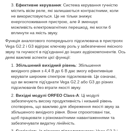
Ефективне керування
: Система керування гучністю
містить вісім реле, які залишаються контрастними, коли
не використовуються. Це не тільки знижує
енергоспоживання пристрою, але й зменшує
можливість електромагнітних перешкод, які могли б
вплинути на якість звуку.
Функція аналогового попереднього підсилювача в пристроях
Vega G2.2 і G3 відіграє ключову роль у забезпеченні якісного
звуку та гнучкості в під'єднанні до інших аудіокомпонентів. Ось
деякі важливі аспекти цієї функції:
Збільшений вихідний рівень
: Збільшення
вихідного рівня з 4,4 В до 6 В дає змогу ефективніше
керувати широким спектром підсилювачів. Це означає,
що ви можете під'єднати Vega G2.2 або G3 до різних
підсилювачів без втрати якості звуку.
Вихідні модулі ORFEO Class-A
: Ці модулі
забезпечують високу продуктивність і низький рівень
спотворень, що важливо для збереження якості звуку за
збільшеного вихідного рівня. Вони спроєктовані так,
щоб працювати з різноманітними навантаженнями та
забезпечувати видатну лінійність.
Сумісність із різними підсилювачами
: Vega G2.2 і