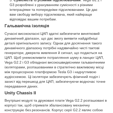
G3 розроблені з урахуванням сумісності з різними
інтеграціями та попередніми підсилювачами. Це дає
вам свободу вибору підсилювача, який найкраще
відповідає вашим потребам.
Гальванічна ізоляція
Сучасні висококласні ЦАП здатні забезпечити винятковий
динамічний діапазон, що дає змогу виявити найдрібніші
деталі оригінального запису. Однак для досягнення такого
динамічного діапазону потрібні надзвичайно чисті тактові
генератори, джерела живлення й сигнал, що подається на
ЦАП. Щоб унеможливити потрапляння шуму в ланцюг ЦАП,
Vega G2.2 і G3 обладнані високошвидкісними гальванічними
ізоляторами, розташованими в стратегічно важливому місці
між процесорною платформою Tesla G3 і надчутливою
аудіосхемою. Ці ізолятори забезпечують фізичний поділ і
захист від перешкод для ЦАП, забезпечуючи водночас точне
передавання даних.
Unity Chassis II
Внутрішні модулі та друковані плати Vega G2.2 розташовані в
корпусі так, щоб отримати збалансовану механічну
конструкцію без резонансів. Корпус серії G2.2 являє собою