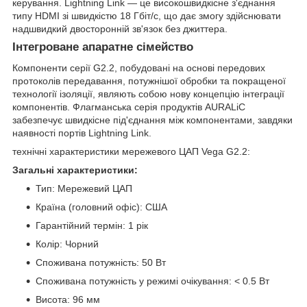
керування. Lightning Link — це високошвидкісне з'єднання
типу HDMI зі швидкістю 18 Гбіт/с, що дає змогу здійснювати
надшвидкий двосторонній зв'язок без джиттера.
Інтегроване апаратне сімейство
Компоненти серії G2.2, побудовані на основі передових
протоколів передавання, потужнішої обробки та покращеної
технології ізоляції, являють собою нову концепцію інтеграції
компонентів. Флагманська серія продуктів AURALiC
забезпечує швидкісне під'єднання між компонентами, завдяки
наявності портів Lightning Link.
технічні характеристики мережевого ЦАП Vega G2.2:
Загальні характеристики:
Тип: Мережевий ЦАП
Країна (головний офіс): США
Гарантійний термін: 1 рік
Колір: Чорний
Споживана потужність: 50 Вт
Споживана потужність у режимі очікування: < 0.5 Вт
Висота: 96 мм