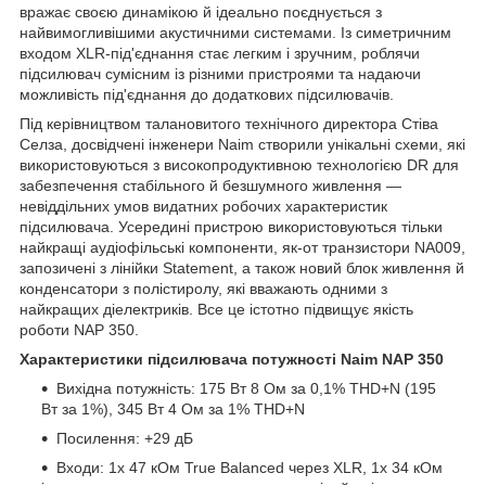
вражає своєю динамікою й ідеально поєднується з
найвимогливішими акустичними системами. Із симетричним
входом XLR-під'єднання стає легким і зручним, роблячи
підсилювач сумісним із різними пристроями та надаючи
можливість під'єднання до додаткових підсилювачів.
Під керівництвом талановитого технічного директора Стіва
Селза, досвідчені інженери Naim створили унікальні схеми, які
використовуються з високопродуктивною технологією DR для
забезпечення стабільного й безшумного живлення —
невіддільних умов видатних робочих характеристик
підсилювача. Усередині пристрою використовуються тільки
найкращі аудіофільські компоненти, як-от транзистори NA009,
запозичені з лінійки Statement, а також новий блок живлення й
конденсатори з полістиролу, які вважають одними з
найкращих діелектриків. Все це істотно підвищує якість
роботи NAP 350.
Характеристики підсилювача потужності Naim NAP 350
Вихідна потужність: 175 Вт 8 Ом за 0,1% THD+N (195
Вт за 1%), 345 Вт 4 Ом за 1% THD+N
Посилення: +29 дБ
Входи: 1x 47 кОм True Balanced через XLR, 1x 34 кОм