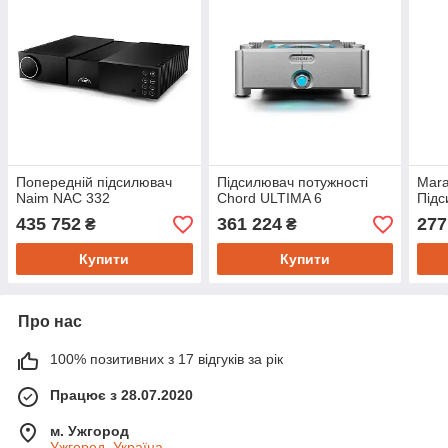
Попередній підсилювач
Підсилювач потужності
Mara
Naim NAC 332
Chord ULTIMA 6
Підс
435 752
361 224
277
₴
₴
Купити
Купити
Про нас
100% позитивних з 17 відгуків за рік
Працює з 28.07.2020
м. Ужгород
Ужгород, Україна