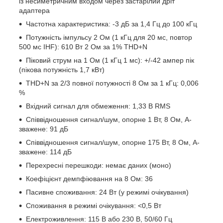
із несиметричним входом через застарілий дріт
адаптера
Частотна характеристика: -3 дБ за 1,4 Гц до 100 кГц
Потужність імпульсу 2 Ом (1 кГц для 20 мс, повтор
500 мс IHF): 610 Вт 2 Ом за 1% THD+N
Піковий струм на 1 Ом (1 кГц 1 мс): +/-42 ампер пік
(пікова потужність 1,7 кВт)
THD+N за 2/3 повної потужності 8 Ом за 1 кГц: 0,006
%
Вхідний сигнал для обмеження: 1,33 В RMS
Співвідношення сигнал/шум, опорне 1 Вт, 8 Ом, A-
зважене: 91 дБ
Співвідношення сигнал/шум, опорне 175 Вт, 8 Ом, A-
зважене: 114 дБ
Перехресні перешкоди: немає даних (моно)
Коефіцієнт демпфіювання на 8 Ом: 36
Пасивне споживання: 24 Вт (у режимі очікування)
Споживання в режимі очікування: <0,5 Вт
Електроживлення: 115 В або 230 В, 50/60 Гц