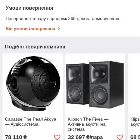
Умови повернення
Повернення товару впродовж 365 днів за домовленістю
Всі умови повернення
Подібні товари компанії
Cabasse The Pearl Akoya
Klipsch The Fives —
Klip
— Аудіосистема
Активна акустична
акус
система
78 110
32 697
68 
₴
₴/пара