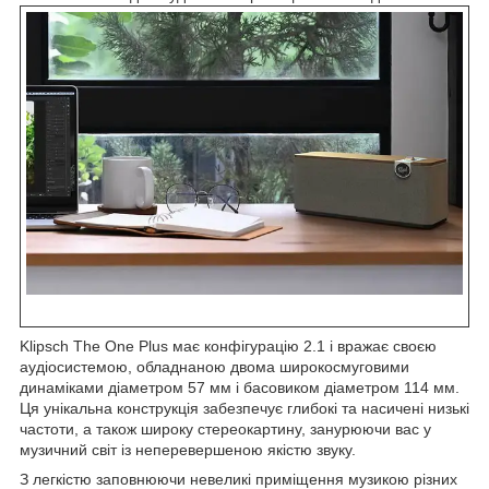
Klipsch The One Plus має конфігурацію 2.1 і вражає своєю
аудіосистемою, обладнаною двома широкосмуговими
динаміками діаметром 57 мм і басовиком діаметром 114 мм.
Ця унікальна конструкція забезпечує глибокі та насичені низькі
частоти, а також широку стереокартину, занурюючи вас у
музичний світ із неперевершеною якістю звуку.
З легкістю заповнюючи невеликі приміщення музикою різних