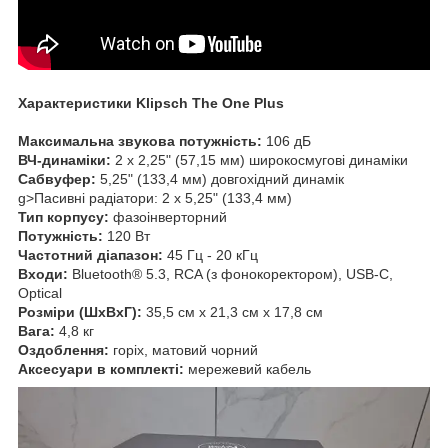
Характеристики Klipsch The One Plus
Максимальна звукова потужність:
106 дБ
ВЧ-динаміки:
2 x 2,25" (57,15 мм) широкосмугові динаміки
Сабвуфер:
5,25" (133,4 мм) довгохідний динамік
g>Пасивні радіатори: 2 x 5,25" (133,4 мм)
Тип корпусу:
фазоінверторний
Потужність:
120 Вт
Частотний діапазон:
45 Гц - 20 кГц
Входи:
Bluetooth® 5.3, RCA (з фонокоректором), USB-C,
Optical
Розміри (ШxВxГ):
35,5 см x 21,3 см x 17,8 см
Вага:
4,8 кг
Оздоблення:
горіх, матовий чорний
Аксесуари в комплекті:
мережевий кабель