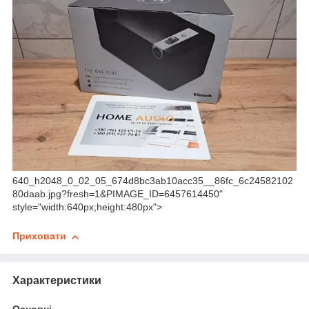
640_h2048_0_02_05_674d8bc3ab10acc35__86fc_6c24582102
80daab.jpg?fresh=1&PIMAGE_ID=6457614450"
style="width:640px;height:480px">
Приховати
Характеристики