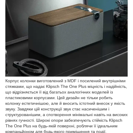
Корпус колонки виготовлений з MDF і посилений внутрішніми
стяжками, що надає Klipsch The One Plus міцність і надійність,
що відрізняється її від багатьох аналогічних моделей із
пластиковими корпусами. Цей дизайн не тільки робить
колонку естетичнішою, але й вносить істотний внесок у якість
звуку. Завдяки цій конструкції звук стає насиченішим і
структурованішим, а спотворення мінімальні навіть на високих
рівнях гучності. Широкі опори забезпечують стійкість Klipsch
The One Plus на будь-якій поверхні, роблячи її ідеальним
компаньйоном для будь-якого приміщення та події.