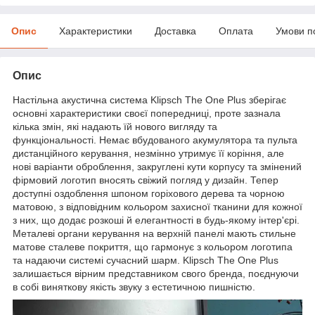
Опис
Характеристики
Доставка
Оплата
Умови п
Опис
Настільна акустична система Klipsch The One Plus зберігає
основні характеристики своєї попередниці, проте зазнала
кілька змін, які надають їй нового вигляду та
функціональності. Немає вбудованого акумулятора та пульта
дистанційного керування, незмінно утримує її коріння, але
нові варіанти оброблення, закруглені кути корпусу та змінений
фірмовий логотип вносять свіжий погляд у дизайн. Тепер
доступні оздоблення шпоном горіхового дерева та чорною
матовою, з відповідним кольором захисної тканини для кожної
з них, що додає розкоші й елегантності в будь-якому інтер'єрі.
Металеві органи керування на верхній панелі мають стильне
матове сталеве покриття, що гармонує з кольором логотипа
та надаючи системі сучасний шарм. Klipsch The One Plus
залишається вірним представником свого бренда, поєднуючи
в собі виняткову якість звуку з естетичною пишністю.