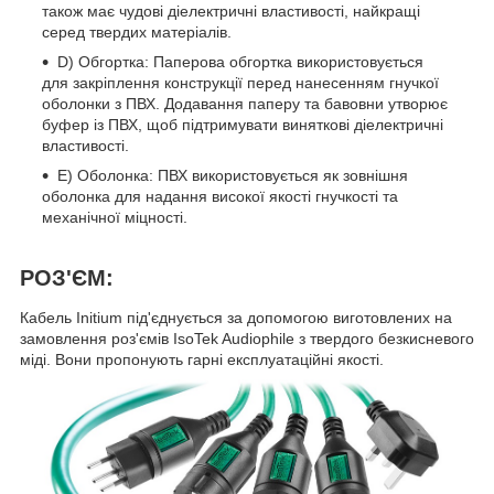
також має чудові діелектричні властивості, найкращі
серед твердих матеріалів.
D) Обгортка: Паперова обгортка використовується
для закріплення конструкції перед нанесенням гнучкої
оболонки з ПВХ. Додавання паперу та бавовни утворює
буфер із ПВХ, щоб підтримувати виняткові діелектричні
властивості.
E) Оболонка: ПВХ використовується як зовнішня
оболонка для надання високої якості гнучкості та
механічної міцності.
РОЗ'ЄМ:
Кабель Initium під'єднується за допомогою виготовлених на
замовлення роз'ємів IsoTek Audiophile з твердого безкисневого
міді. Вони пропонують гарні експлуатаційні якості.