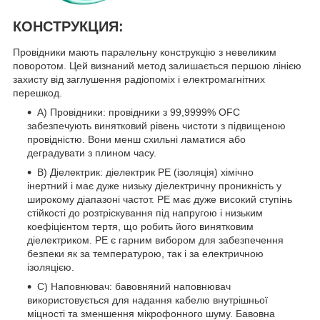
КОНСТРУКЦИЯ:
Провідники мають паралельну конструкцію з невеликим
поворотом. Цей визнаний метод залишається першою лінією
захисту від заглушення радіопоміх і електромагнітних
перешкод.
A) Провідники: провідники з 99,9999% OFC
забезпечують винятковий рівень чистоти з підвищеною
провідністю. Вони менш схильні ламатися або
деградувати з плином часу.
B) Діелектрик: діелектрик PE (ізоляція) хімічно
інертний і має дуже низьку діелектричну проникність у
широкому діапазоні частот. PE має дуже високий ступінь
стійкості до розтріскування під напругою і низьким
коефіцієнтом тертя, що робить його винятковим
діелектриком. PE є гарним вибором для забезпечення
безпеки як за температурою, так і за електричною
ізоляцією.
C) Наповнювач: бавовняний наповнювач
використовується для надання кабелю внутрішньої
міцності та зменшення мікрофонного шуму. Бавовна