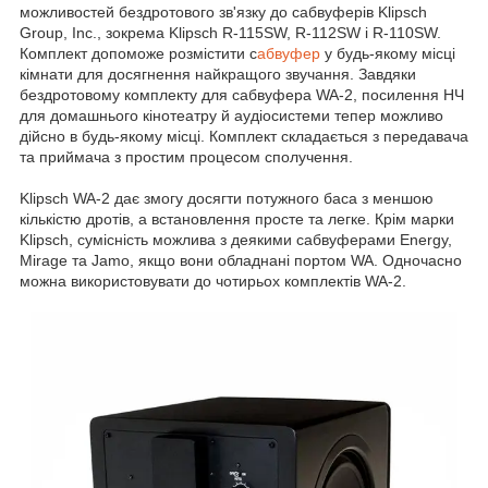
можливостей бездротового зв'язку до сабвуферів Klipsch
Group, Inc., зокрема Klipsch R-115SW, R-112SW і R-110SW.
Комплект допоможе розмістити с
абвуфер
у будь-якому місці
кімнати для досягнення найкращого звучання. Завдяки
бездротовому комплекту для сабвуфера WA-2, посилення НЧ
для домашнього кінотеатру й аудіосистеми тепер можливо
дійсно в будь-якому місці. Комплект складається з передавача
та приймача з простим процесом сполучення.
Klipsch WA-2 дає змогу досягти потужного баса з меншою
кількістю дротів, а встановлення просте та легке. Крім марки
Klipsch, сумісність можлива з деякими сабвуферами Energy,
Mirage та Jamo, якщо вони обладнані портом WA. Одночасно
можна використовувати до чотирьох комплектів WA-2.