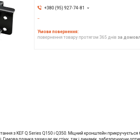
+380 (95) 927-74-81
повернення товару протягом 365 днів
за домов
ання з KEF Q Series Q150 і Q350. Міцний кронштейн прикручується
 Гумова планка захищає як стіну, так і динамік, забезпечуючи оп