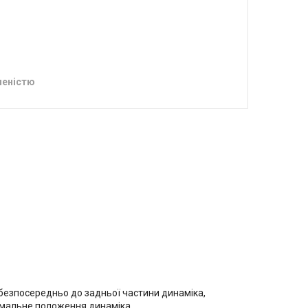
леністю
 безпосередньо до задньої частини динаміка,
тимальне положення динаміка.