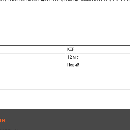
KEF
12 міс
Новий