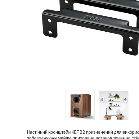
Настінний кронштейн KEF B2 призначений для використ
забезпечуючи майже приховане встановлення на стіні.