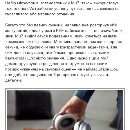
Набір мікрофонів, встановлених у Mu7, також використовує
технологію cVc і забезпечує гідну чутність під час дзвінків із
галасливого або вітряного оточення.
Багато хто без певних функцій напевно вже розгорнув убік
конкурентів, однак у разі з KEF найцікавіше — це, звичайно ж,
звук. Mu7 виділяються подаванням, який хочеться назвати
«розважною» і «зрілою». Можливо, вона не вражає з перших
секунд, не обдурюючи увагу контрастними акцентами, але
чим довше слухаєш, тим більше проникаєш загальним
балансом і цілісністю звучання. Одночасно з цим Mu7
демонструє чудове розділення інструментів із точним
позиціонуванням на звуковій сцені — не наймасштабнішої,
але добре опрацьованої й розкриває потужну кількість
деталей.