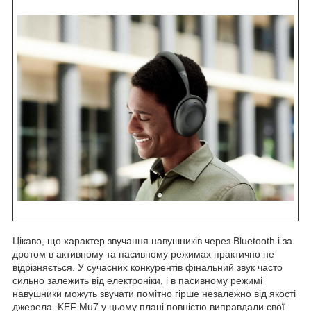
Цікаво, що характер звучання навушників через Bluetooth і за
дротом в активному та пасивному режимах практично не
відрізняється. У сучасних конкурентів фінальний звук часто
сильно залежить від електроніки, і в пасивному режимі
навушники можуть звучати помітно гірше незалежно від якості
джерела. KEF Mu7 у цьому плані повністю виправдали свої