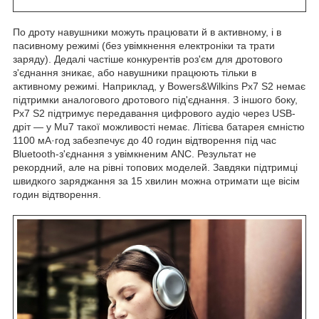
По дроту навушники можуть працювати й в активному, і в
пасивному режимі (без увімкнення електроніки та трати
заряду). Дедалі частіше конкурентів роз'єм для дротового
з'єднання зникає, або навушники працюють тільки в
активному режимі. Наприклад, у Bowers&Wilkins Px7 S2 немає
підтримки аналогового дротового під'єднання. З іншого боку,
Px7 S2 підтримує передавання цифрового аудіо через USB-
дріт — у Mu7 такої можливості немає. Літієва батарея ємністю
1100 мА·год забезпечує до 40 годин відтворення під час
Bluetooth-з'єднання з увімкненим ANC. Результат не
рекордний, але на рівні топових моделей. Завдяки підтримці
швидкого заряджання за 15 хвилин можна отримати ще вісім
годин відтворення.