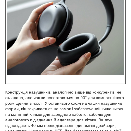
Конструкція навушників, аналогічно вище від конкурентів, не
складана, але чашки повертаються на 90° для компактнішого
розміщення в чохлі. У останнього схожі на чашки навушників
форми, він закривається на замок і забезпечений кишенькою
на магнітній клямці для зарядного кабелю, кабелю для
аналогового під'єднання й адаптера для літака. За звук
відповідають 40-мм повнодіапазонні динамічні драйвери,
налаштовані інженерами KEF. Для бездротового зв'язку Mu7