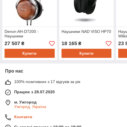
Denon AH-D7200 -
Наушники NAD VISO HP70
Науш
Наушники
Wilk
27 507
18 165
23 
₴
₴
Купити
Купити
Про нас
100% позитивних з 17 відгуків за рік
Працює з 28.07.2020
м. Ужгород
Ужгород, Україна
Контакти