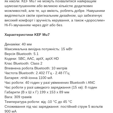
як ніколи. KEF Mu7 не можуть похвалитися найкращим
шумозаглушенням або великою кількістю додаткових
можливостей, але те, що вміють, роблять добре. Навушники
виділяються своїм оригінальним дизайном, що забезпечує
високий комфорт і зручність керування, а також «дорослим»
Hi-Fi-звучанням через дріт або без.
Характеристики KEF Mu7
Динаміки: 40 мм
Максимальна вихідна потужність: 15 мВт
Версія Bluetooth: 5.1
Кодеки: SBC, AAC, aptX, aptX HD
Клас Bluetooth: Class 2
Впевнена робота Bluetooth: 10 метрів
Частота Bluetooth: 2.402 ГГц - 2.48 ГГц
Батарея: літій-іонна 1100 мА
Час роботи: 40 годин у разі увімкнених Bluetooth і ANC
Час роботи у разі швидкого заряджання (15 хв): 8 годин
Габарити (В x Ш x Г) 199 x 153 x 89 мм
Вага: 309 грамів
Температура роботи: від -10 °C до 45 °C
Споживання під час заряджання: постійний струм 5 вольтів
900 мA