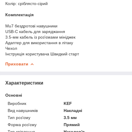
Колір: сріблясто-сірий
Комплектація
Mu7 бездротові навушники
USB-C кабель для заряджання
3.5-мм кабель із роз'ємами мініджек
Адаптер для використання в літаку
Чехол
Інструкція користувача Швидкий старт
Приховати
Характеристики
Основні
Виробник
KEF
Вид навушників
Накладні
Тип роз'єму
3.5 мм
Форма роз'єму
Прямий
Тип кріплення
Наголов'я