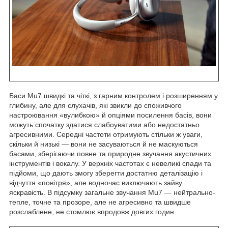
Баси Mu7 швидкі та чіткі, з гарним контролем і розширенням у
глибину, але для слухачів, які звикли до споживчого
настроювання «вулибкою» й опціями посилення басів, вони
можуть спочатку здатися слабоуватими або недостатньо
агресивними. Середні частоти отримують стільки ж уваги,
скільки й низькі — вони не засуваються й не маскуються
басами, зберігаючи повне та природне звучання акустичних
інструментів і вокалу. У верхніх частотах є невеликі спади та
підйоми, що дають змогу зберегти достатню деталізацію і
відчуття «повітря», але водночас виключають зайву
яскравість. В підсумку загальне звучання Mu7 — нейтрально-
тепле, точне та прозоре, але не агресивно та швидше
розслаблене, не стомлює впродовж довгих годин.