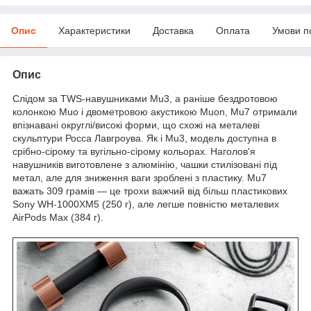
Опис
Характеристики
Доставка
Оплата
Умови п
Опис
Слідом за TWS-навушниками Mu3, а раніше бездротовою
колонкою Muo і двометровою акустикою Muon, Mu7 отримали
впізнавані округлі/високі форми, що схожі на металеві
скульптури Росса Лавгроува. Як і Mu3, модель доступна в
срібно-сірому та вугільно-сірому кольорах. Наголов'я
навушників виготовлене з алюмінію, чашки стилізовані під
метал, але для зниження ваги зроблені з пластику. Mu7
важать 309 грамів — це трохи важчий від більш пластикових
Sony WH-1000XM5 (250 г), але легше повністю металевих
AirPods Max (384 г).