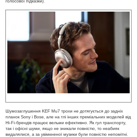
голосової підказки).
Шумозаглушення KEF Mu7 трохи не дотягується до задніх
планок Sony і Bose, але на тлі інших преміальних моделей від
Hi-Fi-брендів працює вельми ефективно. Як гул транспорту,
так і офісні шуми, якщо не зникали повністю, то неабияк
видалялися, а за увімкненої музики були повністю непомітні.