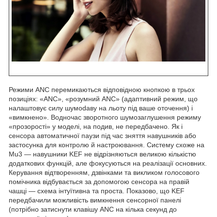
Режими ANC перемикаються відповідною кнопкою в трьох
позиціях: «ANC», «розумний ANC» (адаптивний режим, що
налаштовує силу шумоdaву на льоту під ваше оточення) і
«вимкнено». Водночас зворотного шумозаглушення режиму
«прозорості» у моделі, на подив, не передбачено. Як і
сенсора автоматичної паузи під час зняття навушників або
застосунка для контролю й настроювання. Систему схоже на
Mu3 — навушники KEF не відрізняються великою кількістю
додаткових функцій, але фокусуються на реалізації основних.
Керування відтворенням, дзвінками та викликом голосового
помічника відбувається за допомогою сенсора на правій
чашці — схема інтуїтивна та проста. Показово, що KEF
передбачили можливість вимкнення сенсорної панелі
(потрібно затиснути клавішу ANC на кілька секунд до