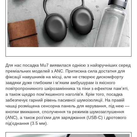
Для нас посадка Mu7 виявилася однією з найзручніших серед
преміальних моделей з ANC. Притискна сила достатня для
фіксації навушників на місці, але не створює дискомфорту
завдяки дуже глибоким і м'яким амбушурам із якісного
повітропроникного шкірозамінника та піни з ефектом пам'яті,
а також щедро пом'якшеного наголів'я. Крім того, посадка
забезпечує гарний рівень пасивної шумоізоляції. На правій
чашці розміщена сенсорна панель для керування, під нею —
кнопки вмикання, сполучення та режимів шумозаглушення
(ANC), а також роз'єми для заряджання (USB-C) і дротового
під'єднання (3.5 мм).