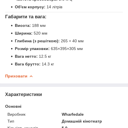
Об'єм корпусу:
14 літрів
Габарити та вага:
Висота:
188 мм
Ширина:
520 мм
Глибина (з решіткою):
265 + 40 мм
Розмір упаковки:
635×395×305 мм
Вага нетто:
12.5 кг
Вага брутто:
14.3 кг
Приховати
Характеристики
Основні
Виробник
Wharfedale
Тип
Домашній кінотеатр
Кількість каналів
5.0