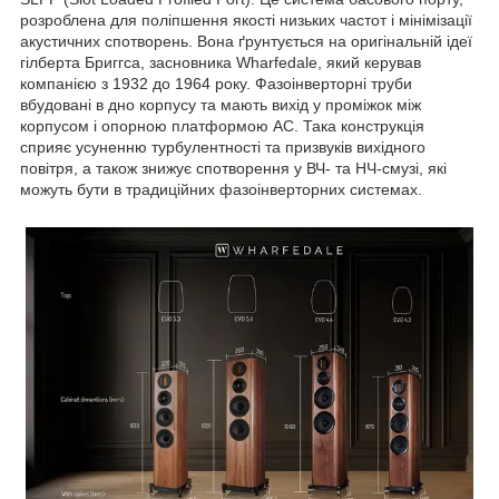
розроблена для поліпшення якості низьких частот і мінімізації
акустичних спотворень. Вона ґрунтується на оригінальній ідеї
гілберта Бриггса, засновника Wharfedale, який керував
компанією з 1932 до 1964 року. Фазоінверторні труби
вбудовані в дно корпусу та мають вихід у проміжок між
корпусом і опорною платформою АС. Така конструкція
сприяє усуненню турбулентності та призвуків вихідного
повітря, а також знижує спотворення у ВЧ- та НЧ-смузі, які
можуть бути в традиційних фазоінверторних системах.