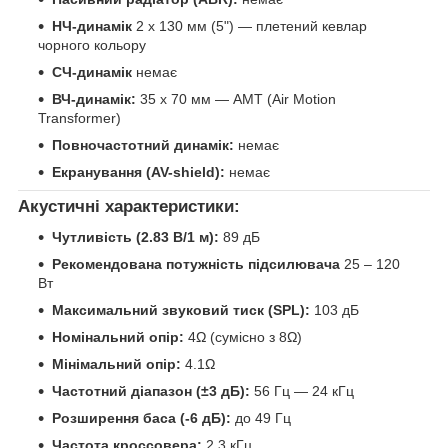
НЧ-динамік
2 x 130 мм (5") — плетений кевлар
чорного кольору
СЧ-динамік
немає
ВЧ-динамік:
35 x 70 мм — AMT (Air Motion
Transformer)
Повночастотний динамік:
немає
Екранування (AV-shield):
немає
Акустичні характеристики:
Чутливість (2.83 В/1 м):
89 дБ
Рекомендована потужність підсилювача
25 – 120
Вт
Максимальний звуковий тиск (SPL):
103 дБ
Номінальний опір:
4Ω (сумісно з 8Ω)
Мінімальний опір:
4.1Ω
Частотний діапазон (±3 дБ):
56 Гц — 24 кГц
Розширення баса (-6 дБ):
до 49 Гц
Частота кроссовера:
2.3 кГц