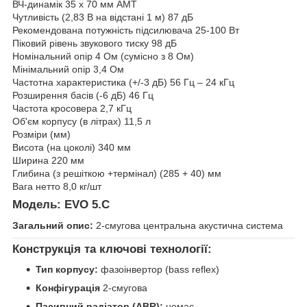
ВЧ-динамік 35 x 70 мм AMT
Чутливість (2,83 В на відстані 1 м) 87 дБ
Рекомендована потужність підсилювача 25-100 Вт
Піковий рівень звукового тиску 98 дБ
Номінальний опір 4 Ом (сумісно з 8 Ом)
Мінімальний опір 3,4 Ом
Частотна характеристика (+/-3 дБ) 56 Гц – 24 кГц
Розширення басів (-6 дБ) 46 Гц
Частота кросовера 2,7 кГц
Об'єм корпусу (в літрах) 11,5 л
Розміри (мм)
Висота (на цоколі) 340 мм
Ширина 220 мм
Глибина (з решіткою +термінал) (285 + 40) мм
Вага нетто 8,0 кг/шт
Модель:
EVO 5.C
Загальний опис:
2-смугова центральна акустична система
Конструкція та ключові технології:
Тип корпусу:
фазоінвертор (bass reflex)
Конфігурація
2-смугова
Пасивний радіатор (ABR):
немає