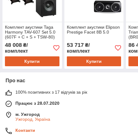
Комплект акустики Taga
Комплект акустики Elipson
Комп
Harmony TAV-607 Set 5.0
Prestige Facet 8B 5.0
Tria
(607F + C + S + TSW-80)
(BR
48 008
53 717
86 
₴/
₴/
комплект
комплект
ком
Купити
Купити
Про нас
100% позитивних з 17 відгуків за рік
Працює з 28.07.2020
м. Ужгород
Ужгород, Україна
Контакти