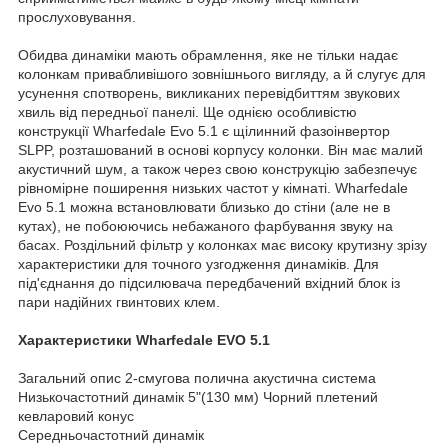
прослуховування.
Обидва динаміки мають обрамлення, яке не тільки надає
колонкам привабливішого зовнішнього вигляду, а й слугує для
усунення спотворень, викликаних перевідбиттям звукових
хвиль від передньої панелі. Ще однією особливістю
конструкції Wharfedale Evo 5.1 є щілинний фазоінвертор
SLPP, розташований в основі корпусу колонки. Він має малий
акустичний шум, а також через свою конструкцію забезпечує
рівномірне поширення низьких частот у кімнаті. Wharfedale
Evo 5.1 можна встановлювати близько до стіни (але не в
кутах), не побоюючись небажаного фарбування звуку на
басах. Роздільний фільтр у колонках має високу крутизну зрізу
характеристики для точного узгодження динаміків. Для
під'єднання до підсилювача передбачений вхідний блок із
пари надійних гвинтових клем.
Характеристики Wharfedale EVO 5.1
Загальний опис 2-смугова полична акустична система
Низькочастотний динамік 5"(130 мм) Чорний плетений
кевларовий конус
Середньочастотний динамік