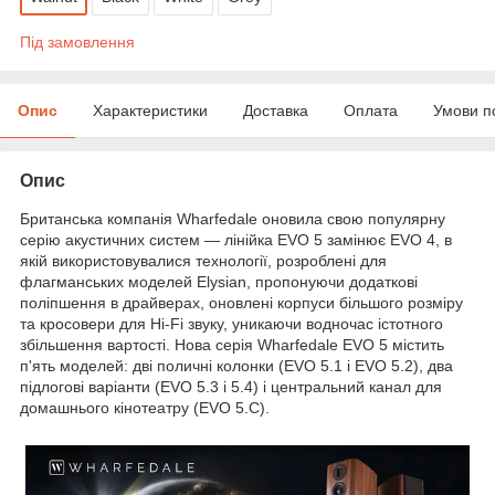
Під замовлення
Опис
Характеристики
Доставка
Оплата
Умови п
Опис
Британська компанія Wharfedale оновила свою популярну
серію акустичних систем — лінійка EVO 5 замінює EVO 4, в
якій використовувалися технології, розроблені для
флагманських моделей Elysian, пропонуючи додаткові
поліпшення в драйверах, оновлені корпуси більшого розміру
та кросовери для Hi-Fi звуку, уникаючи водночас істотного
збільшення вартості. Нова серія Wharfedale EVO 5 містить
п'ять моделей: дві поличні колонки (EVO 5.1 і EVO 5.2), два
підлогові варіанти (EVO 5.3 і 5.4) і центральний канал для
домашнього кінотеатру (EVO 5.C).