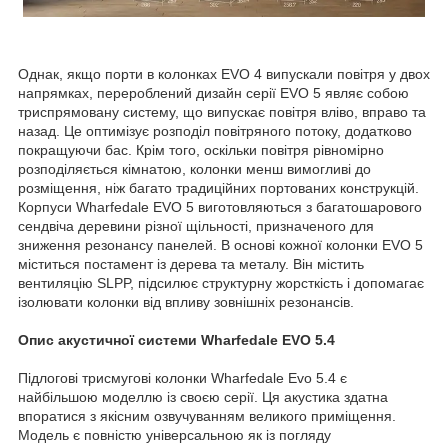
Однак, якщо порти в колонках EVO 4 випускали повітря у двох
напрямках, перероблений дизайн серії EVO 5 являє собою
триспрямовану систему, що випускає повітря вліво, вправо та
назад. Це оптимізує розподіл повітряного потоку, додатково
покращуючи бас. Крім того, оскільки повітря рівномірно
розподіляється кімнатою, колонки менш вимогливі до
розміщення, ніж багато традиційних портованих конструкцій.
Корпуси Wharfedale EVO 5 виготовляються з багатошарового
сендвіча деревини різної щільності, призначеного для
зниження резонансу панелей. В основі кожної колонки EVO 5
міститься постамент із дерева та металу. Він містить
вентиляцію SLPP, підсилює структурну жорсткість і допомагає
ізолювати колонки від впливу зовнішніх резонансів.
Опис акустичної системи Wharfedale EVO 5.4
Підлогові трисмугові колонки Wharfedale Evo 5.4 є
найбільшою моделлю із своєю серії. Ця акустика здатна
впоратися з якісним озвучуванням великого приміщення.
Модель є повністю універсальною як із погляду