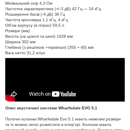
Мінімальний опір 4,3 Ом
Частотна характеристика (+/-3 дБ) 42 Гц — 24 кГц
Розширення басів (-6 дБ) 36 Гц
Частота кросовера 1,1 кГц, 4 кГц
Об'єм корпусу (в літрах) 59,5 л
Розміри (мм)
Висота (на цоколі та шипі) 1028 мм
Ширина 302 мм
Глибина (з решіткою +термінал) (350 + 40) мм
Вага нетто 31,2 кг/шт.
Опис акустичної системи Wharfedale EVO 5.1
Полочні колонки Wharfedale Evo 5.1 мають невеликі розміри
та їх можна легко розмістити в інтер'єрі. Колонки мають
приємний дизайн і якісне зовнішнє оздоблення. Захисна сітка