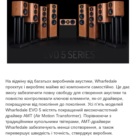
На відміну від багатьох виробників акустики, Wharfedale
проєктує і виробляє майже всі компоненти самостійно. Це дає
змогу забезпечити повну свободу для створення акустики та
повністю контролювати ключові елементи, як-от драйвери,
покращуючи від покоління до покоління. Усі п'ять моделей
Wharfedale EVO 5 містять покращений високочастотний
драйвер AMT (Air Motion Transformer). Порівнюючи з
традиційними купольними твітерами, AMT-драйвери
Wharfedale забезпечують менші спотворення, а також
перевершує швидкість і точність, стверджує виробник.