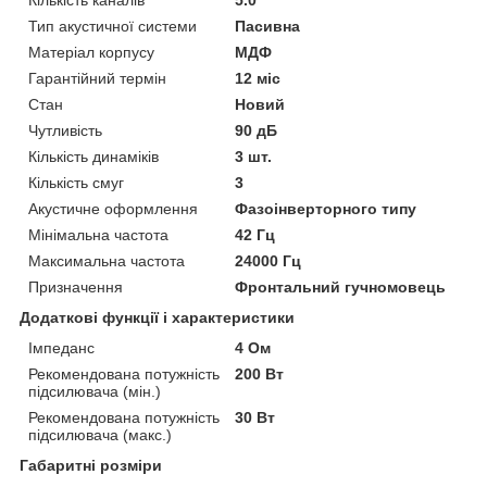
Тип акустичної системи
Пасивна
Матеріал корпусу
МДФ
Гарантійний термін
12 міс
Стан
Новий
Чутливість
90 дБ
Кількість динаміків
3 шт.
Кількість смуг
3
Акустичне оформлення
Фазоінверторного типу
Мінімальна частота
42 Гц
Максимальна частота
24000 Гц
Призначення
Фронтальний гучномовець
Додаткові функції і характеристики
Імпеданс
4 Ом
Рекомендована потужність
200 Вт
підсилювача (мін.)
Рекомендована потужність
30 Вт
підсилювача (макс.)
Габаритні розміри