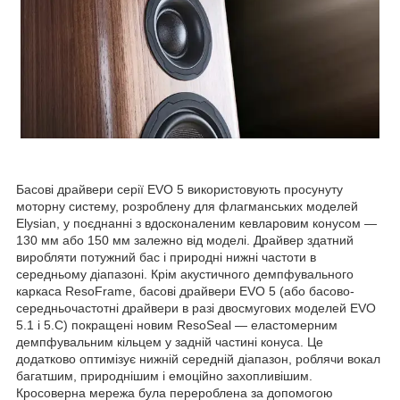
Басові драйвери серії EVO 5 використовують просунуту
моторну систему, розроблену для флагманських моделей
Elysian, у поєднанні з вдосконаленим кевларовим конусом —
130 мм або 150 мм залежно від моделі. Драйвер здатний
виробляти потужний бас і природні нижні частоти в
середньому діапазоні. Крім акустичного демпфувального
каркаса ResoFrame, басові драйвери EVO 5 (або басово-
середньочастотні драйвери в разі двосмугових моделей EVO
5.1 і 5.C) покращені новим ResoSeal — еластомерним
демпфувальним кільцем у задній частині конуса. Це
додатково оптимізує нижній середній діапазон, роблячи вокал
багатшим, природнішим і емоційно захопливішим.
Кросоверна мережа була перероблена за допомогою