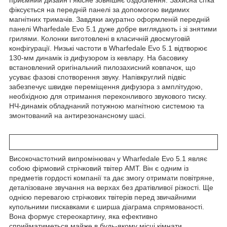
фіксується на передній панелі за допомогою видимих
магнітних тримачів. Завдяки акуратно оформленій передній
панелі Wharfedale Evo 5.1 дуже добре виглядають і зі знятими
грилями. Колонки виготовлені в класичній двосмуговій
конфігурації. Низькі частоти в Wharfedale Evo 5.1 відтворює
130-мм динамік із дифузором із кевлару. На басовику
встановлений оригінальний пилозахисний ковпачок, що
усуває фазові спотворення звуку. Напівкруглий підвіс
забезпечує швидке переміщення дифузора з амплітудою,
необхідною для отримання переконливого звукового тиску.
НЧ-динамік обладнаний потужною магнітною системою та
змонтований на антирезонансному шасі.
Високочастотний випромінювач у Wharfedale Evo 5.1 являє
собою фірмовий стрічковий твітер AMT. Він є одним із
предметів гордості компанії та дає змогу отримати повітряне,
деталізоване звучання на верхах без дратівливої різкості. Ще
однією перевагою стрічкових твітерів перед звичайними
купольними пискавками є ширша діаграма спрямованості.
Вона формує стереокартину, яка ефективно
сприйматиметься майже в будь-якому місці кімнати