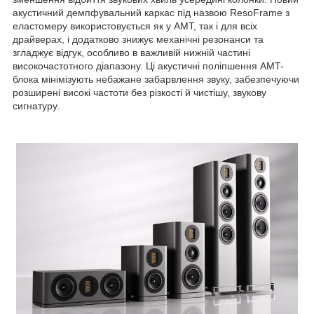
акустичний демпфувальний каркас під назвою ResoFrame з
еластомеру використовується як у AMT, так і для всіх
драйверах, і додатково знижує механічні резонанси та
згладжує відгук, особливо в важливій нижній частині
високочастотного діапазону. Ці акустичні поліпшення AMT-
блока мінімізують небажане забарвлення звуку, забезпечуючи
розширені високі частоти без різкості й чистішу, звукову
сигнатуру.