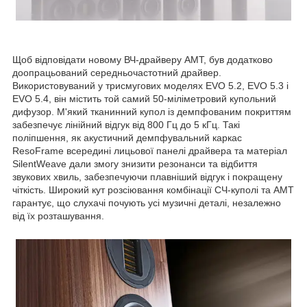
Щоб відповідати новому ВЧ-драйверу AMT, був додатково
доопрацьований середньочастотний драйвер.
Використовуваний у трисмугових моделях EVO 5.2, EVO 5.3 і
EVO 5.4, він містить той самий 50-міліметровий купольний
дифузор. М'який тканинний купол із демпфованим покриттям
забезпечує лінійний відгук від 800 Гц до 5 кГц. Такі
поліпшення, як акустичний демпфувальний каркас
ResoFrame всередині лицьової панелі драйвера та матеріал
SilentWeave дали змогу знизити резонанси та відбиття
звукових хвиль, забезпечуючи плавніший відгук і покращену
чіткість. Широкий кут розсіювання комбінації СЧ-куполі та AMT
гарантує, що слухачі почують усі музичні деталі, незалежно
від їх розташування.