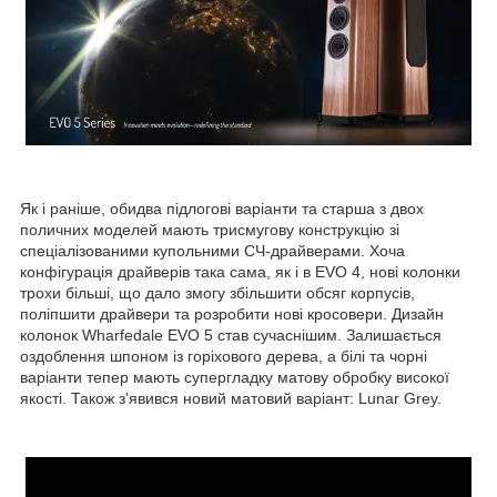
Як і раніше, обидва підлогові варіанти та старша з двох
поличних моделей мають трисмугову конструкцію зі
спеціалізованими купольними СЧ-драйверами. Хоча
конфігурація драйверів така сама, як і в EVO 4, нові колонки
трохи більші, що дало змогу збільшити обсяг корпусів,
поліпшити драйвери та розробити нові кросовери. Дизайн
колонок Wharfedale EVO 5 став сучаснішим. Залишається
оздоблення шпоном із горіхового дерева, а білі та чорні
варіанти тепер мають супергладку матову обробку високої
якості. Також з'явився новий матовий варіант: Lunar Grey.