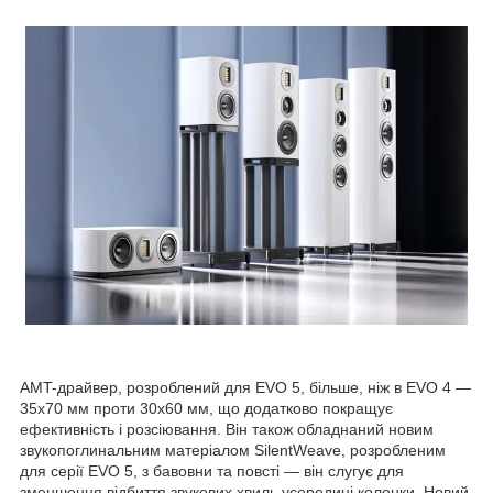
AMT-драйвер, розроблений для EVO 5, більше, ніж в EVO 4 —
35x70 мм проти 30x60 мм, що додатково покращує
ефективність і розсіювання. Він також обладнаний новим
звукопоглинальним матеріалом SilentWeave, розробленим
для серії EVO 5, з бавовни та повсті — він слугує для
зменшення відбиття звукових хвиль усередині колонки. Новий