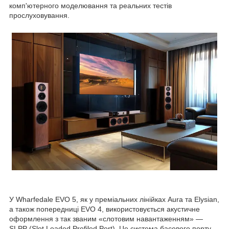
комп'ютерного моделювання та реальних тестів
прослуховування.
У Wharfedale EVO 5, як у преміальних лінійках Aura та Elysian,
а також попередниці EVO 4, використовується акустичне
оформлення з так званим «слотовим навантаженням» —
SLPP (Slot Loaded Profiled Port). Це система басового порту,