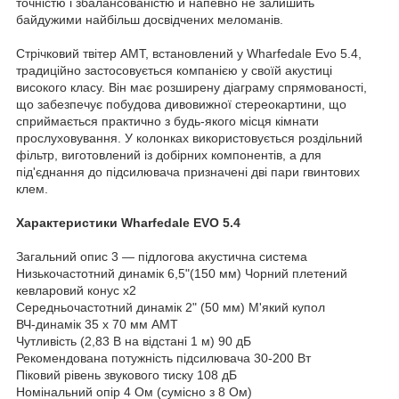
точністю і збалансованістю й напевно не залишить
байдужими найбільш досвідчених меломанів.
Стрічковий твітер AMT, встановлений у Wharfedale Evo 5.4,
традиційно застосовується компанією у своїй акустиці
високого класу. Він має розширену діаграму спрямованості,
що забезпечує побудова дивовижної стереокартини, що
сприймається практично з будь-якого місця кімнати
прослуховування. У колонках використовується роздільний
фільтр, виготовлений із добірних компонентів, а для
під'єднання до підсилювача призначені дві пари гвинтових
клем.
Характеристики Wharfedale EVO 5.4
Загальний опис 3 — підлогова акустична система
Низькочастотний динамік 6,5"(150 мм) Чорний плетений
кевларовий конус x2
Середньочастотний динамік 2" (50 мм) М'який купол
ВЧ-динамік 35 x 70 мм AMT
Чутливість (2,83 В на відстані 1 м) 90 дБ
Рекомендована потужність підсилювача 30-200 Вт
Піковий рівень звукового тиску 108 дБ
Номінальний опір 4 Ом (сумісно з 8 Ом)