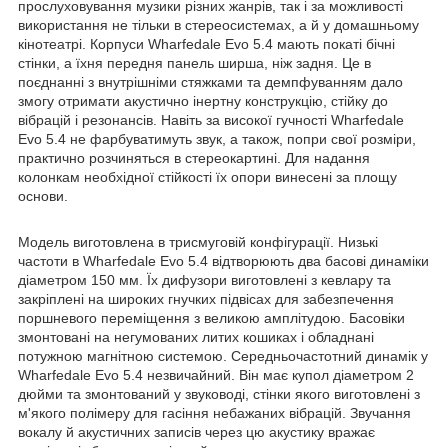
прослуховування музики різних жанрів, так і за можливості
використання не тільки в стереосистемах, а й у домашньому
кінотеатрі. Корпуси Wharfedale Evo 5.4 мають покаті бічні
стінки, а їхня передня панель ширша, ніж задня. Це в
поєднанні з внутрішніми стяжками та демпфуванням дало
змогу отримати акустично інертну конструкцію, стійку до
вібрацій і резонансів. Навіть за високої гучності Wharfedale
Evo 5.4 не фарбуватимуть звук, а також, попри свої розміри,
практично розчиняться в стереокартині. Для надання
колонкам необхідної стійкості їх опори винесені за площу
основи.
Модель виготовлена в трисмуговій конфігурації. Низькі
частоти в Wharfedale Evo 5.4 відтворюють два басові динаміки
діаметром 150 мм. Їх дифузори виготовлені з кевлару та
закріплені на широких гнучких підвісах для забезпечення
поршневого переміщення з великою амплітудою. Басовіки
змонтовані на негумованих литих кошиках і обладнані
потужною магнітною системою. Середньочастотний динамік у
Wharfedale Evo 5.4 незвичайний. Він має купол діаметром 2
дюйми та змонтований у звуководі, стінки якого виготовлені з
м'якого полімеру для гасіння небажаних вібрацій. Звучання
вокалу й акустичних записів через цю акустику вражає